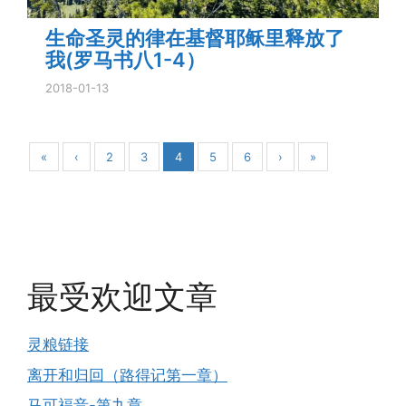
生命圣灵的律在基督耶稣里释放了
我(罗马书八1-4）
2018-01-13
«
‹
2
3
4
5
6
›
»
最受欢迎文章
灵粮链接
离开和归回（路得记第一章）
马可福音-第九章