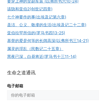
要穿上神的全副军装 (以弗所书六10-24)
该隐和亚伯2(创世记四章)
七个神要作的事(出埃及记第六章)
圣洁、公义、敬虔的生活(出埃及记二十二章)
亚伯拉罕所信的(罗马书四13-25)
基督的爱是何等的长阔高深(以弗所书三14-21)
属灵的淫乱（民数记二十五章）
黑夜已深，白昼将近(罗马书十三11-14)
生命之道通讯
电子邮箱