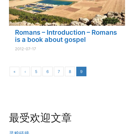
Romans – Introduction – Romans
is a book about gospel
2012-07-17
«
‹
5
6
7
8
9
最受欢迎文章
灵粮链接