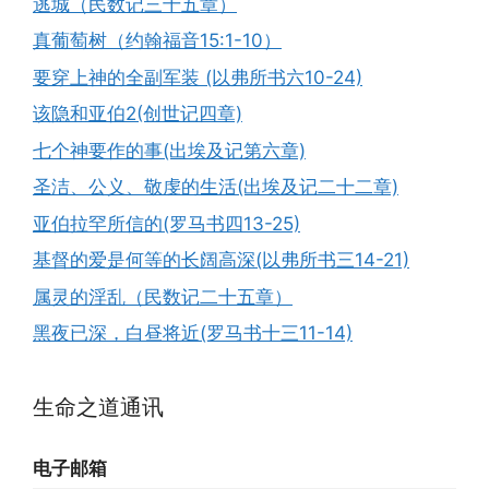
逃城（民数记三十五章）
真葡萄树（约翰福音15:1-10）
要穿上神的全副军装 (以弗所书六10-24)
该隐和亚伯2(创世记四章)
七个神要作的事(出埃及记第六章)
圣洁、公义、敬虔的生活(出埃及记二十二章)
亚伯拉罕所信的(罗马书四13-25)
基督的爱是何等的长阔高深(以弗所书三14-21)
属灵的淫乱（民数记二十五章）
黑夜已深，白昼将近(罗马书十三11-14)
生命之道通讯
电子邮箱