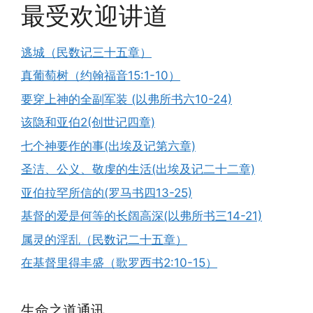
最受欢迎讲道
逃城（民数记三十五章）
真葡萄树（约翰福音15:1-10）
要穿上神的全副军装 (以弗所书六10-24)
该隐和亚伯2(创世记四章)
七个神要作的事(出埃及记第六章)
圣洁、公义、敬虔的生活(出埃及记二十二章)
亚伯拉罕所信的(罗马书四13-25)
基督的爱是何等的长阔高深(以弗所书三14-21)
属灵的淫乱（民数记二十五章）
在基督里得丰盛（歌罗西书2:10-15）
生命之道通讯