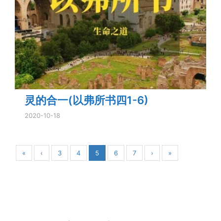
灵的合一(以弗所书四1-6)
2020-10-18
«
‹
3
4
5
6
7
›
»