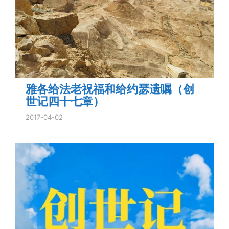
雅各给法老祝福和给约瑟遗嘱（创
世记四十七章）
2017-04-02