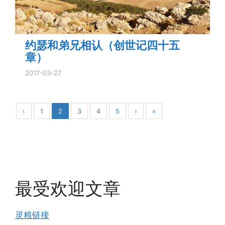
约瑟和弟兄相认（创世记四十五
章）
2017-03-27
‹
1
2
3
4
5
›
»
最受欢迎文章
灵粮链接