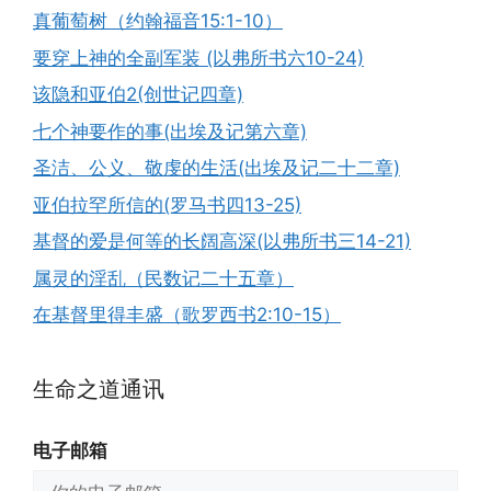
真葡萄树（约翰福音15:1-10）
要穿上神的全副军装 (以弗所书六10-24)
该隐和亚伯2(创世记四章)
七个神要作的事(出埃及记第六章)
圣洁、公义、敬虔的生活(出埃及记二十二章)
亚伯拉罕所信的(罗马书四13-25)
基督的爱是何等的长阔高深(以弗所书三14-21)
属灵的淫乱（民数记二十五章）
在基督里得丰盛（歌罗西书2:10-15）
生命之道通讯
电子邮箱