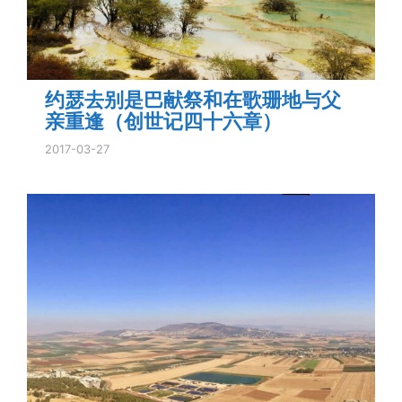
约瑟去别是巴献祭和在歌珊地与父
亲重逢（创世记四十六章）
2017-03-27