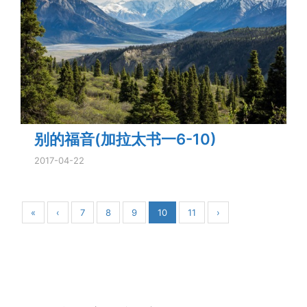
别的福音(加拉太书一6-10)
2017-04-22
«
‹
7
8
9
10
11
›