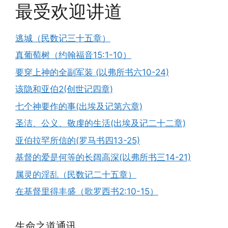
最受欢迎讲道
逃城（民数记三十五章）
真葡萄树（约翰福音15:1-10）
要穿上神的全副军装 (以弗所书六10-24)
该隐和亚伯2(创世记四章)
七个神要作的事(出埃及记第六章)
圣洁、公义、敬虔的生活(出埃及记二十二章)
亚伯拉罕所信的(罗马书四13-25)
基督的爱是何等的长阔高深(以弗所书三14-21)
属灵的淫乱（民数记二十五章）
在基督里得丰盛（歌罗西书2:10-15）
生命之道通讯