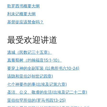
歌罗西书概要大纲
利未记概要大纲
基督徒应该禁食吗？
最受欢迎讲道
逃城（民数记三十五章）
真葡萄树（约翰福音15:1-10）
要穿上神的全副军装 (以弗所书六10-24)
该隐和亚伯2(创世记四章)
七个神要作的事(出埃及记第六章)
圣洁、公义、敬虔的生活(出埃及记二十二章)
亚伯拉罕所信的(罗马书四13-25)