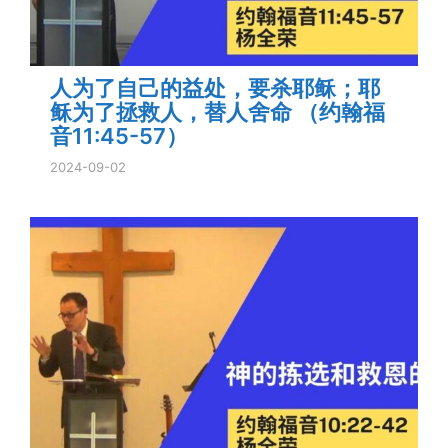
人为了自己的益处，要杀耶稣；耶
稣为了拯救人，替人舍命 （约翰福
音11:45-57）
2024-09-02