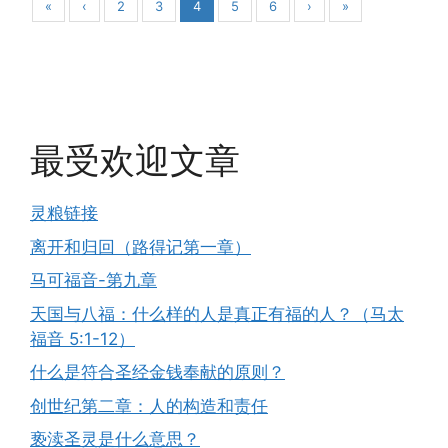
«
‹
2
3
4
5
6
›
»
最受欢迎文章
灵粮链接
离开和归回（路得记第一章）
马可福音-第九章
天国与八福：什么样的人是真正有福的人？（马太
福音 5:1-12）
什么是符合圣经金钱奉献的原则？
创世纪第二章：人的构造和责任
亵渎圣灵是什么意思？