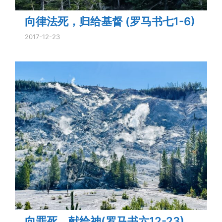
向律法死，归给基督 (罗马书七1-6)
2017-12-23
向罪死，献给神(罗马书六12-23)