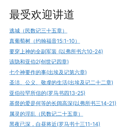
最受欢迎讲道
逃城（民数记三十五章）
真葡萄树（约翰福音15:1-10）
要穿上神的全副军装 (以弗所书六10-24)
该隐和亚伯2(创世记四章)
七个神要作的事(出埃及记第六章)
圣洁、公义、敬虔的生活(出埃及记二十二章)
亚伯拉罕所信的(罗马书四13-25)
基督的爱是何等的长阔高深(以弗所书三14-21)
属灵的淫乱（民数记二十五章）
黑夜已深，白昼将近(罗马书十三11-14)