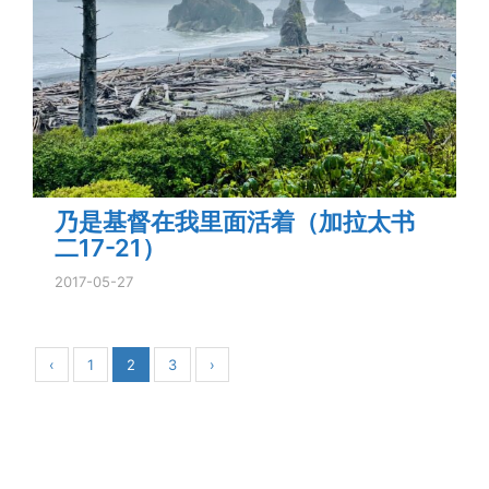
乃是基督在我里面活着（加拉太书
二17-21）
2017-05-27
‹
1
2
3
›