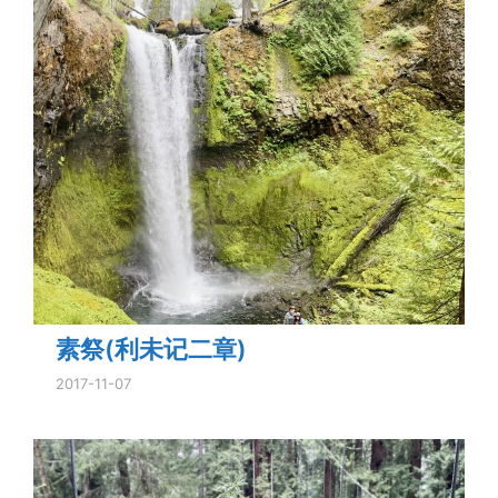
素祭(利未记二章)
2017-11-07