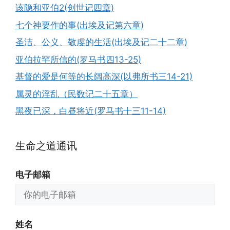
该隐和亚伯2(创世记四章)
七个神要作的事(出埃及记第六章)
圣洁、公义、敬虔的生活(出埃及记二十二章)
亚伯拉罕所信的(罗马书四13-25)
基督的爱是何等的长阔高深(以弗所书三14-21)
属灵的淫乱（民数记二十五章）
黑夜已深，白昼将近(罗马书十三11-14)
生命之道通讯
电子邮箱
姓名