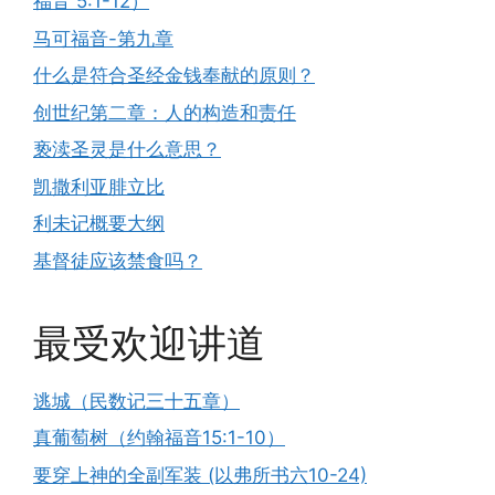
福音 5:1-12）
马可福音-第九章
什么是符合圣经金钱奉献的原则？
创世纪第二章：人的构造和责任
亵渎圣灵是什么意思？
凯撒利亚腓立比
利未记概要大纲
基督徒应该禁食吗？
最受欢迎讲道
逃城（民数记三十五章）
真葡萄树（约翰福音15:1-10）
要穿上神的全副军装 (以弗所书六10-24)