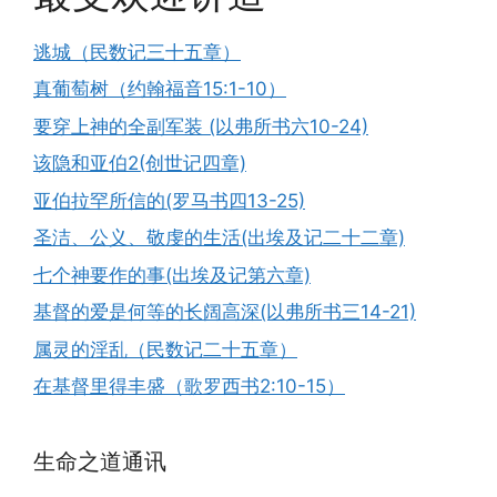
逃城（民数记三十五章）
真葡萄树（约翰福音15:1-10）
要穿上神的全副军装 (以弗所书六10-24)
该隐和亚伯2(创世记四章)
亚伯拉罕所信的(罗马书四13-25)
圣洁、公义、敬虔的生活(出埃及记二十二章)
七个神要作的事(出埃及记第六章)
基督的爱是何等的长阔高深(以弗所书三14-21)
属灵的淫乱（民数记二十五章）
在基督里得丰盛（歌罗西书2:10-15）
生命之道通讯