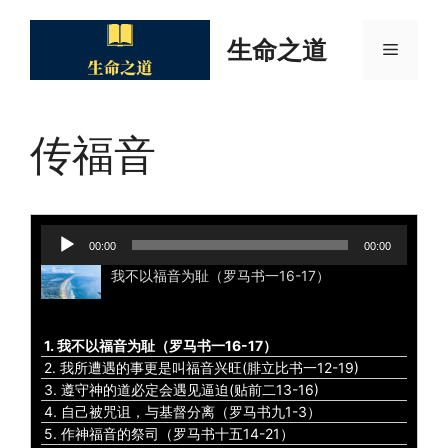
Skip
to
生命之道
Menu
content
传福音
Audio
00:00
00:00
Player
我不以福音为耻（罗马书一16-17）
1. 我不以福音为耻（罗马书一16-17）
2. 我所遭遇的事更是叫福音兴旺(腓立比书一12-19)
3. 遵守神的道必定会遇见逼迫(贴前二13-16)
4. 自己被咒诅，与基督分离（罗马书九1-3）
5. 作神福音的祭司（罗马书十五14-21）