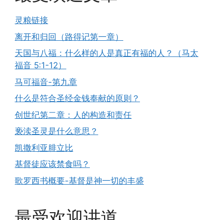
灵粮链接
离开和归回（路得记第一章）
天国与八福：什么样的人是真正有福的人？（马太
福音 5:1-12）
马可福音-第九章
什么是符合圣经金钱奉献的原则？
创世纪第二章：人的构造和责任
亵渎圣灵是什么意思？
凯撒利亚腓立比
基督徒应该禁食吗？
歌罗西书概要-基督是神一切的丰盛
最受欢迎讲道