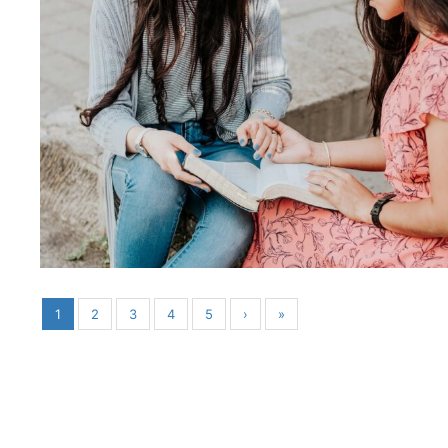
1
2
3
4
5
›
»