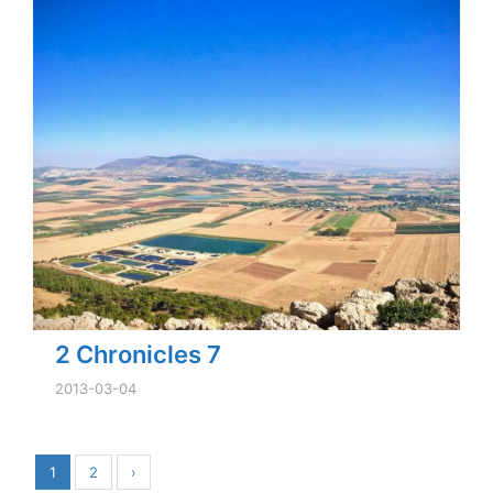
2 Chronicles 7
2013-03-04
1
2
›