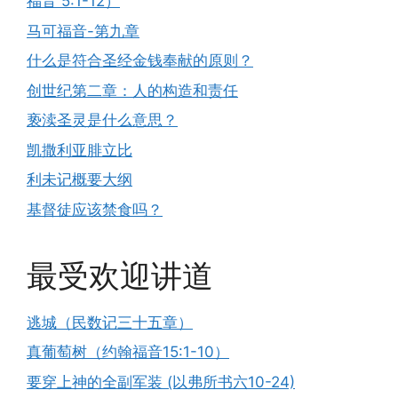
福音 5:1-12）
马可福音-第九章
什么是符合圣经金钱奉献的原则？
创世纪第二章：人的构造和责任
亵渎圣灵是什么意思？
凯撒利亚腓立比
利未记概要大纲
基督徒应该禁食吗？
最受欢迎讲道
逃城（民数记三十五章）
真葡萄树（约翰福音15:1-10）
要穿上神的全副军装 (以弗所书六10-24)