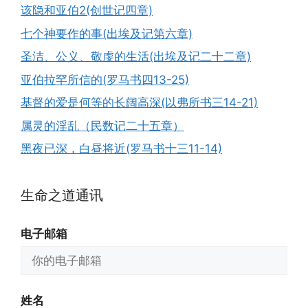
该隐和亚伯2(创世记四章)
七个神要作的事(出埃及记第六章)
圣洁、公义、敬虔的生活(出埃及记二十二章)
亚伯拉罕所信的(罗马书四13-25)
基督的爱是何等的长阔高深(以弗所书三14-21)
属灵的淫乱（民数记二十五章）
黑夜已深，白昼将近(罗马书十三11-14)
生命之道通讯
电子邮箱
姓名