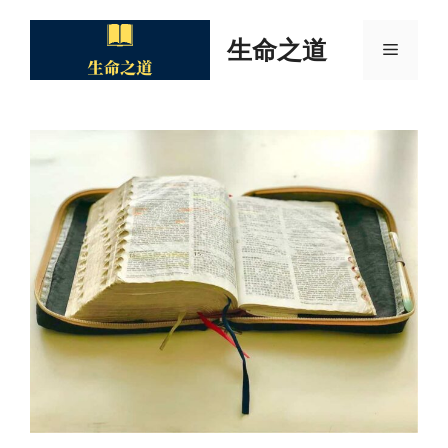
Skip
to
生命之道
Menu
content