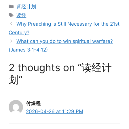
Categories
背经计划
Tags
读经
Why Preaching Is Still Necessary for the 21st
Century?
What can you do to win spiritual warfare?
(James 3:1-4:12)
2 thoughts on “读经计
划”
付煜程
2026-04-26 at 11:29 PM