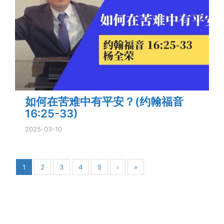
如何在苦难中有平安？(约翰福音
16:25-33)
2025-03-10
1
2
3
4
5
›
»