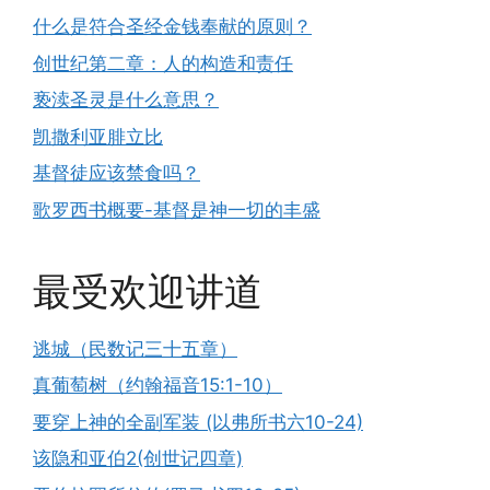
什么是符合圣经金钱奉献的原则？
创世纪第二章：人的构造和责任
亵渎圣灵是什么意思？
凯撒利亚腓立比
基督徒应该禁食吗？
歌罗西书概要-基督是神一切的丰盛
最受欢迎讲道
逃城（民数记三十五章）
真葡萄树（约翰福音15:1-10）
要穿上神的全副军装 (以弗所书六10-24)
该隐和亚伯2(创世记四章)