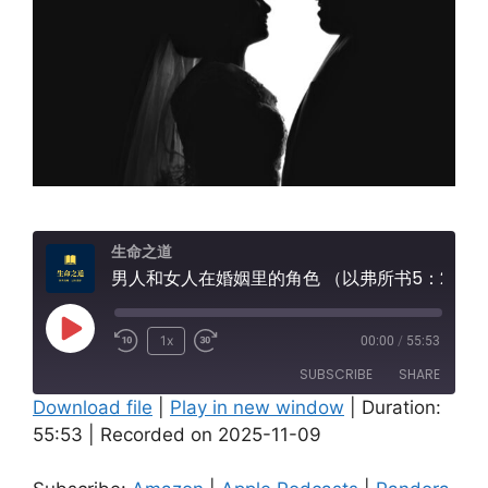
生命之道
男人和女人在婚姻里的角色 （以弗所书5：22-
Play
1x
00:00
/
55:53
Episode
SUBSCRIBE
SHARE
Download file
|
Play in new window
|
Duration:
55:53
|
Recorded on 2025-11-09
SHARE
Amazon
Apple Podcasts
Pandora
Spotify
LINK