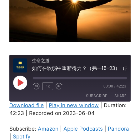
生命之道
如何在软弱中重新得力？（弗一15-23）（吉城)
Play
1x
00:00
/
42:23
Episode
SUBSCRIBE
SHARE
Download file
|
Play in new window
|
Duration:
42:23
|
Recorded on 2023-06-04
SHARE
Amazon
Apple Podcasts
Pandora
Spotify
LINK
Subscribe:
Amazon
|
Apple Podcasts
|
Pandora
RSS FEED
|
Spotify