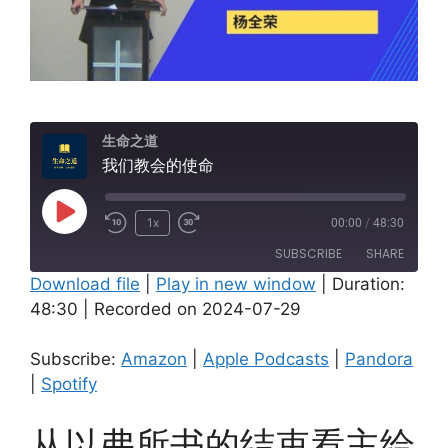
生命之道
我们教会的使命
Play
1x
00:00
/
48:30
Episode
SUBSCRIBE
SHARE
Download file
|
Play in new window
|
Duration:
48:30
|
Recorded on 2024-07-29
SHARE
Amazon
Apple Podcasts
Pandora
Spotify
LINK
Subscribe:
Amazon
|
Apple Podcasts
|
Pandora
RSS FEED
|
Spotify
EMBED
从以弗所书的结束看主给