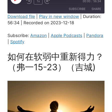
Play
1x
00:00
/
56:34
Episode
SUBSCRIBE
SHARE
Download file
|
Play in new window
|
Duration:
56:34
|
Recorded on 2023-12-18
SHARE
Amazon
Apple Podcasts
Pandora
Spotify
LINK
Subscribe:
Amazon
|
Apple Podcasts
|
Pandora
RSS FEED
|
Spotify
EMBED
如何在软弱中重新得力？
（弗一15-23）（吉城)