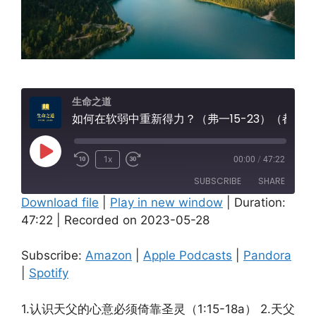
生命之道
如何在软弱中重新得力？（弗一15-23）（都柏林)
Play
1x
00:00
/
47:22
Episode
SUBSCRIBE
SHARE
Download file
|
Play in new window
|
Duration:
47:22
|
Recorded on 2023-05-28
SHARE
Amazon
Apple Podcasts
Pandora
Spotify
LINK
Subscribe:
Amazon
|
Apple Podcasts
|
Pandora
RSS FEED
|
Spotify
EMBED
1.认识天父的心意必须倚靠圣灵（1:15-18a） 2.天父