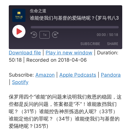
生命之道
谁能使我们与基督的爱隔绝呢？(罗马书八31-39)
Play
1x
00:00
/
50:18
Episode
SUBSCRIBE
SHARE
Download file
|
Play in new window
|
Duration:
50:18
|
Recorded on 2018-04-06
SHARE
Amazon
Apple Podcasts
Pandora
Spotify
LINK
Subscribe:
Amazon
|
Apple Podcasts
|
Pandora
RSS FEED
|
Spotify
EMBED
保罗用四个“谁能”的问题来说明我们救恩的稳固，这
些都是反问的问题，答案都是“不”！谁能敌挡我们
呢？（31节）谁能控告神所拣选的人呢?（33节）
谁能定他们的罪呢？（34节）谁能使我们与基督的
爱隔绝呢？(35节)