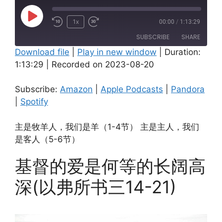
Play
1x
00:00
/
1:13:29
Episode
SUBSCRIBE
SHARE
Download file
|
Play in new window
|
Duration:
1:13:29
|
Recorded on 2023-08-20
SHARE
Amazon
Apple Podcasts
Pandora
Spotify
LINK
Subscribe:
Amazon
|
Apple Podcasts
|
Pandora
RSS FEED
|
Spotify
EMBED
主是牧羊人，我们是羊（1-4节） 主是主人，我们
是客人（5-6节）
基督的爱是何等的长阔高
深(以弗所书三14-21)