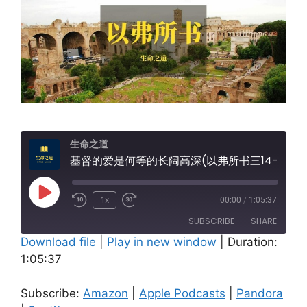
生命之道
基督的爱是何等的长阔高深(以弗所书三14-21)
Play
1x
00:00
/
1:05:37
Episode
SUBSCRIBE
SHARE
Download file
|
Play in new window
|
Duration:
1:05:37
SHARE
Amazon
Apple Podcasts
Pandora
Spotify
LINK
Subscribe:
Amazon
|
Apple Podcasts
|
Pandora
RSS FEED