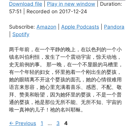
Download file
|
Play in new window
|
Duration:
57:51
|
Recorded on 2017-12-24
SHARE
Amazon
Apple Podcasts
Pandora
Spotify
LINK
Subscribe:
Amazon
|
Apple Podcasts
|
Pandora
RSS FEED
|
Spotify
EMBED
两千年前，在一个平静的晚上，在以色列的一个小
镇名叫伯利恒，发生了一个震动宇宙，惊天动地，
史无前例的事。 那一晚，在一个不显眼的马槽里，
有一个年轻的妇女，怀里抱着一个刚出生的婴孩，
她的眼睛离不开这个婴孩的面孔，她的心情很难用
语言来形容，她心里充满着喜乐、感恩、不配、敬
拜、赞美和盼望，因为她怀里的婴孩，不是一个普
通的婴孩，祂是那位无所不能、无所不知、宇宙的
唯一真神的儿子！祂的名叫耶稣。
Page
Page
Page
←
Previous
1
…
3
4