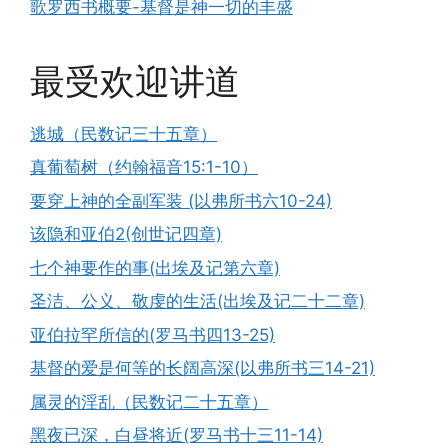
歌罗西书概要-基督是神一切的丰盛
最受欢迎讲道
逃城（民数记三十五章）
真葡萄树（约翰福音15:1-10）
要穿上神的全副军装 (以弗所书六10-24)
该隐和亚伯2(创世记四章)
七个神要作的事(出埃及记第六章)
圣洁、公义、敬虔的生活(出埃及记二十二章)
亚伯拉罕所信的(罗马书四13-25)
基督的爱是何等的长阔高深(以弗所书三14-21)
属灵的淫乱（民数记二十五章）
黑夜已深，白昼将近(罗马书十三11-14)