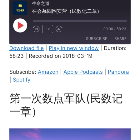
生命之道
在会幕四围安营（民数记二章）
Play
1x
00:00
/
58:23
Episode
SUBSCRIBE
SHARE
Download file
|
Play in new window
|
Duration:
58:23
|
Recorded on 2018-03-19
SHARE
Amazon
Apple Podcasts
Pandora
Spotify
LINK
Subscribe:
Amazon
|
Apple Podcasts
|
Pandora
RSS FEED
|
Spotify
EMBED
第一次数点军队(民数记
一章）