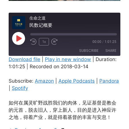
生命之道
民数记概要
Play
1x
00:00
/
1:01:25
Episode
SUBSCRIBE
SHARE
Download file
|
Play in new window
|
Duration:
1:01:25
|
Recorded on 2018-03-14
SHARE
Amazon
Apple Podcasts
Pandora
Spotify
LINK
Subscribe:
Amazon
|
Apple Podcasts
|
Pandora
RSS FEED
|
Spotify
EMBED
如何在属灵旷野战胜我们的肉体，见证基督是教会
的元首，脱去旧人，穿上新人，目的是进入神应许
之地，得着产业，就是得着基督的丰富与安息！