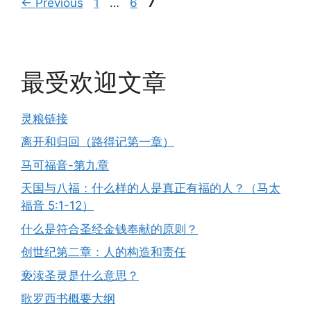
Page
Page
Page
←
Previous
1
…
6
7
最受欢迎文章
灵粮链接
离开和归回（路得记第一章）
马可福音-第九章
天国与八福：什么样的人是真正有福的人？（马太
福音 5:1-12）
什么是符合圣经金钱奉献的原则？
创世纪第二章：人的构造和责任
亵渎圣灵是什么意思？
歌罗西书概要大纲