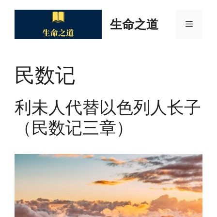
Skip
to
生命之道
Menu
content
民数记
利未人代替以色列人长子
（民数记三章）