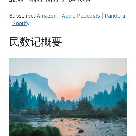
44:59
|
Recorded on 2018-03-15
SHARE
Amazon
Apple Podcasts
Pandora
Spotify
LINK
Subscribe:
Amazon
|
Apple Podcasts
|
Pandora
RSS FEED
|
Spotify
EMBED
民数记概要