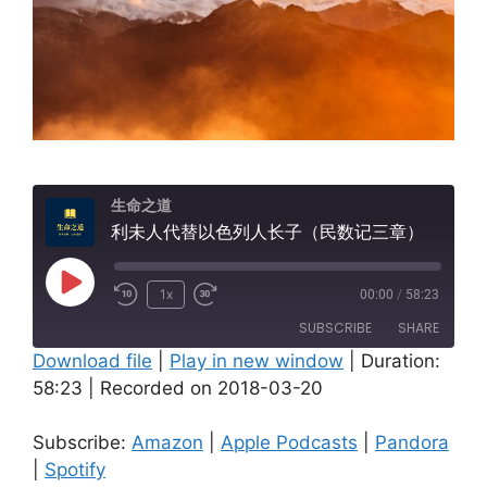
生命之道
利未人代替以色列人长子（民数记三章）
Play
1x
00:00
/
58:23
Episode
SUBSCRIBE
SHARE
Download file
|
Play in new window
|
Duration:
58:23
|
Recorded on 2018-03-20
SHARE
Amazon
Apple Podcasts
Pandora
Spotify
LINK
Subscribe:
Amazon
|
Apple Podcasts
|
Pandora
RSS FEED
|
Spotify
EMBED