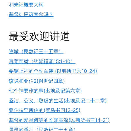
利未记概要大纲
基督徒应该禁食吗？
最受欢迎讲道
逃城（民数记三十五章）
真葡萄树（约翰福音15:1-10）
要穿上神的全副军装 (以弗所书六10-24)
该隐和亚伯2(创世记四章)
七个神要作的事(出埃及记第六章)
圣洁、公义、敬虔的生活(出埃及记二十二章)
亚伯拉罕所信的(罗马书四13-25)
基督的爱是何等的长阔高深(以弗所书三14-21)
属灵的淫乱（民数记二十五章）