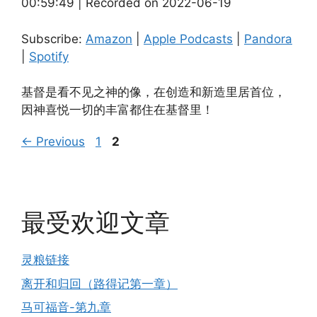
00:59:49
|
Recorded on 2022-06-19
SHARE
Amazon
Apple Podcasts
Pandora
Spotify
LINK
Subscribe:
Amazon
|
Apple Podcasts
|
Pandora
RSS FEED
|
Spotify
EMBED
基督是看不见之神的像，在创造和新造里居首位，
因神喜悦一切的丰富都住在基督里！
Page
Page
←
Previous
1
2
最受欢迎文章
灵粮链接
离开和归回（路得记第一章）
马可福音-第九章