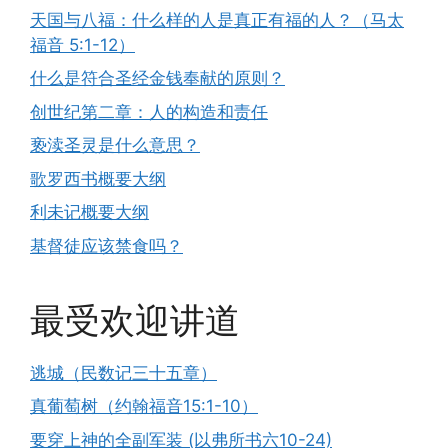
天国与八福：什么样的人是真正有福的人？（马太
福音 5:1-12）
什么是符合圣经金钱奉献的原则？
创世纪第二章：人的构造和责任
亵渎圣灵是什么意思？
歌罗西书概要大纲
利未记概要大纲
基督徒应该禁食吗？
最受欢迎讲道
逃城（民数记三十五章）
真葡萄树（约翰福音15:1-10）
要穿上神的全副军装 (以弗所书六10-24)