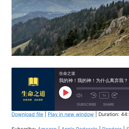
生命之道
我的神！我的神！为什么离弃我？
Play
1x
Episode
SUBSCRIBE
SHARE
Download file
|
Play in new window
|
Duration: 44
SHARE
Amazon
Subscribe:
Amazon
|
Apple Podcasts
|
Pandora
|
S