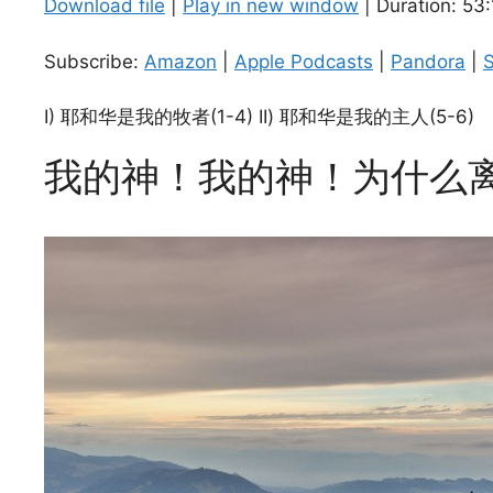
Download file
|
Play in new window
|
Duration: 53:
SHARE
Amazon
Subscribe:
Amazon
|
Apple Podcasts
|
Pandora
|
S
Spotify
LINK
RSS FEED
I) 耶和华是我的牧者(1-4) II) 耶和华是我的主人(5-6)
EMBED
我的神！我的神！为什么离