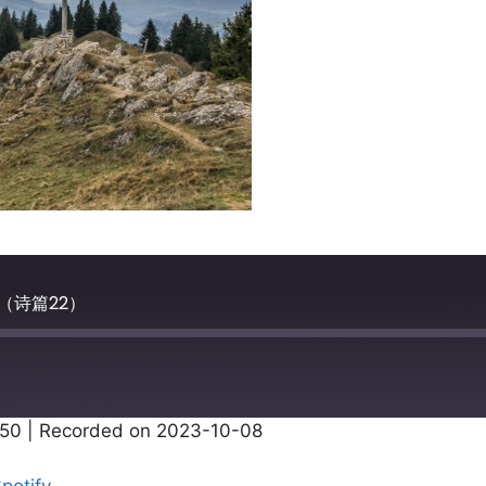
（诗篇22）
:50
|
Recorded on 2023-10-08
Apple Podcasts
potify