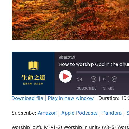
生命之道
How to worship God in the chu
Play
1x
Episode
SUBSCRIBE
SHARE
Download file
|
Play in new window
|
Duration: 16
SHARE
Amazon
Subscribe:
Amazon
|
Apple Podcasts
|
Pandora
|
S
Spotify
LINK
RSS FEED
Worship joyfully (v1-2) Worship in unity (v3-5) Wo