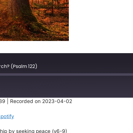
rch? (Psalm 122)
:39
|
Recorded on 2023-04-02
Apple Podcasts
potify
rship by seeking peace (v6-9)