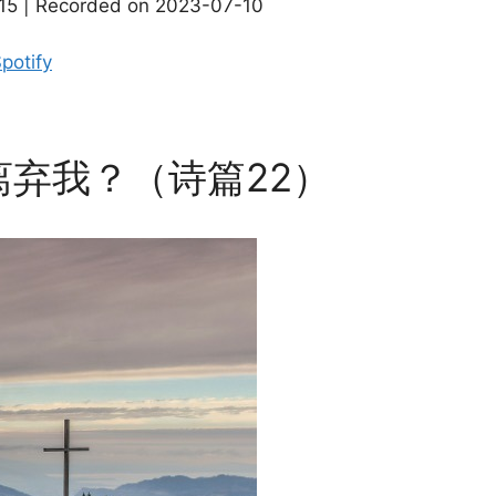
15
|
Recorded on 2023-07-10
Apple Podcasts
potify
弃我？（诗篇22）