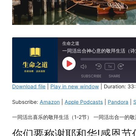
生命之道
一同活出合神心意的敬拜生活（诗篇
Play
1x
Episode
SUBSCRIBE
SHARE
Download file
|
Play in new window
|
Duration: 33
SHARE
Amazon
Subscribe:
Amazon
|
Apple Podcasts
|
Pandora
|
S
Spotify
LINK
RSS FEED
一同活出喜乐的敬拜生活（1-2节） 一同活出合一的敬
EMBED
你们要称谢耶和华!感恩节信