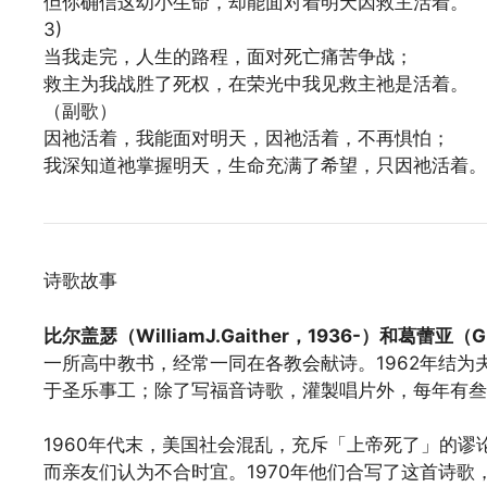
但你确信这幼小生命，却能面对着明天因救主活着。
3)
当我走完，人生的路程，面对死亡痛苦争战；
救主为我战胜了死权，在荣光中我见救主祂是活着。
（副歌）
因祂活着，我能面对明天，因祂活着，不再惧怕；
我深知道祂掌握明天，生命充满了希望，只因祂活着。
诗歌故事
比尔盖瑟（WilliamJ.Gaither，1936-）和葛蕾亚（Glor
一所高中教书，经常一同在各教会献诗。1962年结为
于圣乐事工；除了写福音诗歌，灌製唱片外，每年有叁
1960年代末，美国社会混乱，充斥「上帝死了」的
而亲友们认为不合时宜。1970年他们合写了这首诗