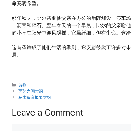
命充满希望。
那年秋天，比尔帮助他父亲在办公的后院舖设一停车场
上沥青和碎石。翌年春天的一个早晨，比尔的父亲唿他
的小草在阳光中迎风飘摇，它虽纤细，但有生命。这给
这首圣诗成了他们生活的準则，它安慰鼓励了许多对未
属。
Categories
诗歌
两约之间大纲
马太福音概要大纲
Leave a Comment
Comment