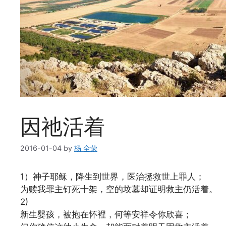
因祂活着
2016-01-04
by
杨 全荣
1）神子耶稣，降生到世界，医治拯救世上罪人；
为赎我罪主钉死十架，空的坟墓却证明救主仍活着。
2)
新生婴孩，被抱在怀裡，何等安祥令你欣喜；