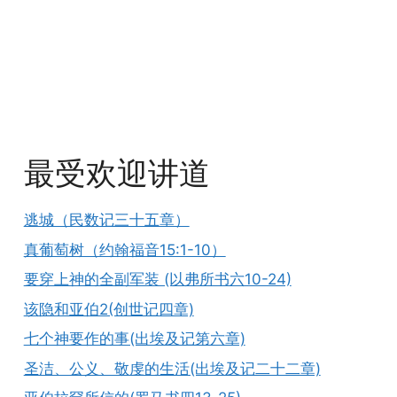
最受欢迎讲道
逃城（民数记三十五章）
真葡萄树（约翰福音15:1-10）
要穿上神的全副军装 (以弗所书六10-24)
该隐和亚伯2(创世记四章)
七个神要作的事(出埃及记第六章)
圣洁、公义、敬虔的生活(出埃及记二十二章)