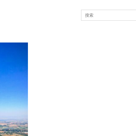
Search
for: