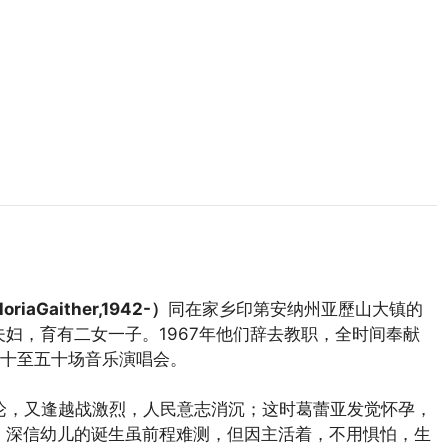
iaGaither,1942-）
同在家乡印第安纳州亚歷山大镇的
夫妇，育有二女一子。1967年他们辞去教职，全时间奉献
十至五十场音乐演唱会。
谬论，又逢越战激烈，人民意志消沉；这时葛蕾亚发觉怀孕，
歌，深信幼儿的诞生虽前程难测，但因主活着，不用惧怕，生