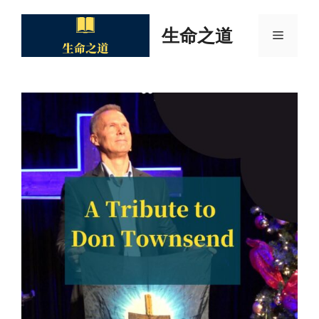
Skip
to
生命之道
Menu
content