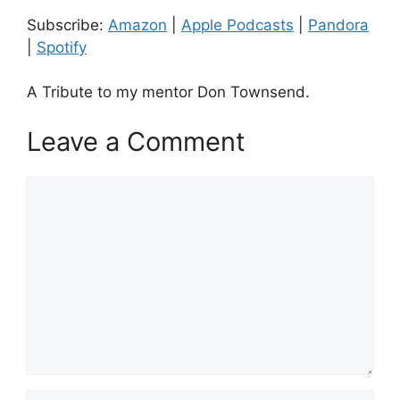
Pandora
Spotify
LINK
Subscribe:
Amazon
|
Apple Podcasts
|
Pandora
RSS FEED
|
Spotify
EMBED
A Tribute to my mentor Don Townsend.
Leave a Comment
Comment
Name