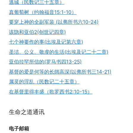
逃城（民数记三十五章）
真葡萄树（约翰福音15:1-10）
要穿上神的全副军装 (以弗所书六10-24)
该隐和亚伯2(创世记四章)
七个神要作的事(出埃及记第六章)
圣洁、公义、敬虔的生活(出埃及记二十二章)
亚伯拉罕所信的(罗马书四13-25)
基督的爱是何等的长阔高深(以弗所书三14-21)
属灵的淫乱（民数记二十五章）
在基督里得丰盛（歌罗西书2:10-15）
生命之道通讯
电子邮箱