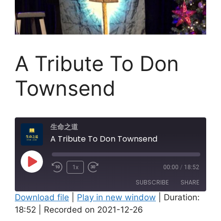
A Tribute To Don
Townsend
生命之道
A Tribute To Don Townsend
Play
1x
00:00
/
18:52
Episode
SUBSCRIBE
SHARE
Download file
|
Play in new window
|
Duration:
18:52
|
Recorded on 2021-12-26
SHARE
Amazon
Apple Podcasts