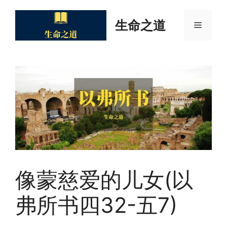
Skip
to
生命之道
Menu
content
像蒙慈爱的儿女(以
弗所书四32-五7)