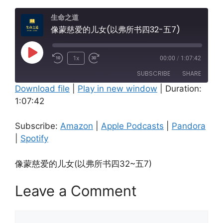
生命之道
像蒙慈爱的儿女(以弗所书四32-五7)
Play
1x
00:00
/
1:07:42
Episode
SUBSCRIBE
SHARE
Download file
|
Play in new window
|
Duration:
1:07:42
SHARE
Amazon
Apple Podcasts
Pandora
Spotify
LINK
Subscribe:
Amazon
|
Apple Podcasts
|
Pandora
RSS FEED
|
Spotify
EMBED
像蒙慈爱的儿女(以弗所书四32~五7)
Leave a Comment
Comment