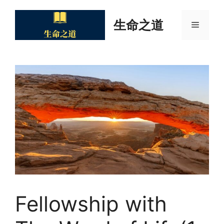
Skip
to
生命之道
Menu
content
Fellowship with