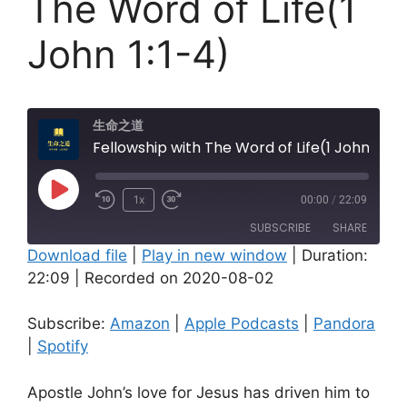
The Word of Life(1
John 1:1-4)
生命之道
Fellowship with The Word of Life(1 John 1:1-4)
Play
1x
00:00
/
22:09
Episode
SUBSCRIBE
SHARE
Download file
|
Play in new window
|
Duration:
22:09
|
Recorded on 2020-08-02
SHARE
Amazon
Apple Podcasts
Pandora
Spotify
LINK
Subscribe:
Amazon
|
Apple Podcasts
|
Pandora
RSS FEED
|
Spotify
EMBED
Apostle John’s love for Jesus has driven him to