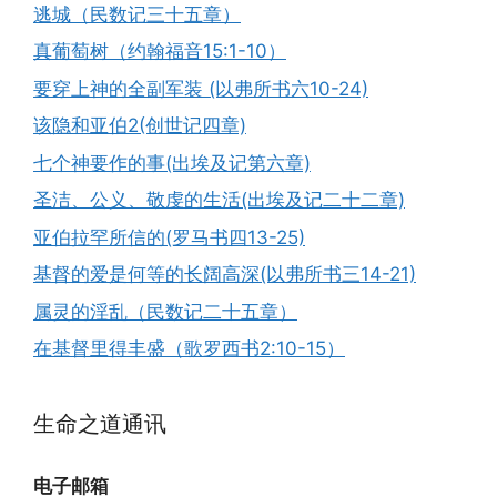
逃城（民数记三十五章）
真葡萄树（约翰福音15:1-10）
要穿上神的全副军装 (以弗所书六10-24)
该隐和亚伯2(创世记四章)
七个神要作的事(出埃及记第六章)
圣洁、公义、敬虔的生活(出埃及记二十二章)
亚伯拉罕所信的(罗马书四13-25)
基督的爱是何等的长阔高深(以弗所书三14-21)
属灵的淫乱（民数记二十五章）
在基督里得丰盛（歌罗西书2:10-15）
生命之道通讯
电子邮箱