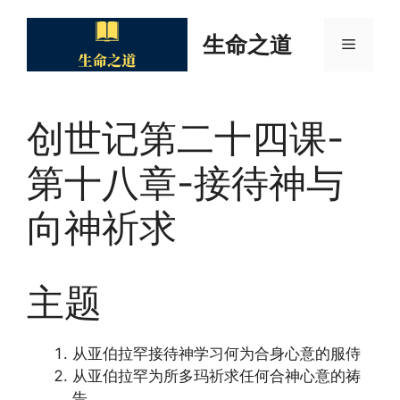
Skip
to
生命之道
Menu
content
创世记第二十四课-
第十八章-接待神与
向神祈求
主题
从亚伯拉罕接待神学习何为合身心意的服侍
从亚伯拉罕为所多玛祈求任何合神心意的祷
告