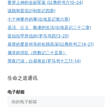
要穿上神的全副军装 (以弗所书六10-24)
该隐和亚伯2(创世记四章)
七个神要作的事(出埃及记第六章)
圣洁、公义、敬虔的生活(出埃及记二十二章)
亚伯拉罕所信的(罗马书四13-25)
基督的爱是何等的长阔高深(以弗所书三14-21)
属灵的淫乱（民数记二十五章）
黑夜已深，白昼将近(罗马书十三11-14)
生命之道通讯
电子邮箱