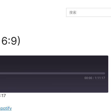
Search
for:
:9)
00:00
/
1:11:17
1:17
Pandora
potify