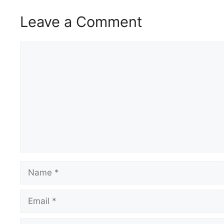
LINK
Leave a Comment
RSS FEED
EMBED
Comment
Name
Email
Website