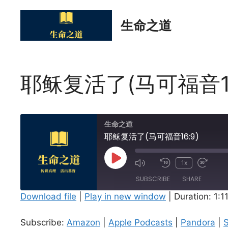
Skip
to
生命之道
content
耶稣复活了(马可福音16
生命之道
耶稣复活了(马可福音16:9)
Play
1x
Episode
SUBSCRIBE
SHARE
Download file
|
Play in new window
|
Duration: 1:1
SHARE
Amazon
Apple Podcasts
Subscribe:
Amazon
|
Apple Podcasts
|
Pandora
|
S
Spotify