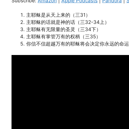
Subscribe:
Amazon
|
Apple Podcasts
|
Pandora
|
S
Spotify
LINK
RSS FEED
主耶稣是从天上来的（三31）
EMBED
主耶稣的话就是神的话（三32-34上）
主耶稣有无限量的圣灵（三34下）
主耶稣有掌管万有的权柄（三35）
你信不信超越万有的耶稣将会决定你永远的命运