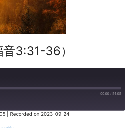
3:31-36）
）
00:00
/
54:05
:05
|
Recorded on 2023-09-24
Pandora