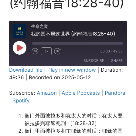
(约翰福音18:28-40)
生命之道
我的国不属这世界 (约翰福音18:28-40)
Play
1x
00:00
/
49:36
Episode
SUBSCRIBE
SHARE
Download file
|
Play in new window
|
Duration:
49:36
|
Recorded on 2025-05-12
SHARE
Amazon
Apple Podcasts
Pandora
Spotify
LINK
Subscribe:
Amazon
|
Apple Podcasts
|
Pandora
RSS FEED
|
Spotify
EMBED
衙门外面彼拉多和犹太人的对话：犹太人要
彼拉多判耶稣死刑 （18:28-32）
衙门里面彼拉多和主耶稣的对话：耶稣的国