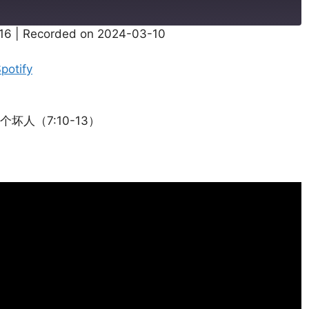
:16
|
Recorded on 2024-03-10
Pandora
potify
人（7:10-13）
）