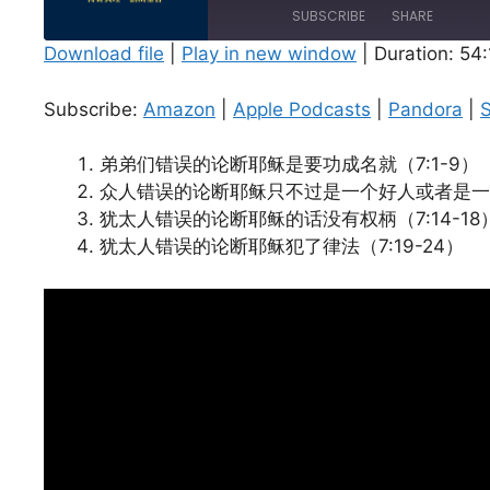
Episode
SUBSCRIBE
SHARE
Download file
|
Play in new window
|
Duration: 54
SHARE
Amazon
Apple Podcasts
Subscribe:
Amazon
|
Apple Podcasts
|
Pandora
|
S
Spotify
LINK
RSS FEED
弟弟们错误的论断耶稣是要功成名就（7:1-9）
EMBED
众人错误的论断耶稣只不过是一个好人或者是一个坏
犹太人错误的论断耶稣的话没有权柄（7:14-18
犹太人错误的论断耶稣犯了律法（7:19-24）