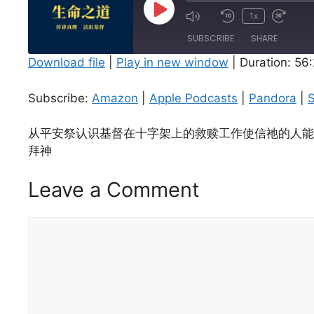
Play
1x
Episode
SUBSCRIBE
SHARE
Download file
|
Play in new window
|
Duration: 56
SHARE
Amazon
Apple Podcasts
Subscribe:
Amazon
|
Apple Podcasts
|
Pandora
|
S
Spotify
LINK
RSS FEED
从平安祭认识基督在十字架上的救赎工作使信祂的人能
EMBED
拜神
Leave a Comment
Comment