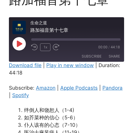
生命之道
路加福音第十七章
Play
1x
00:00
/
44:18
Episode
SUBSCRIBE
SHARE
Download file
|
Play in new window
|
Duration:
44:18
SHARE
Amazon
Apple Podcasts
Pandora
Spotify
LINK
Subscribe:
Amazon
|
Apple Podcasts
|
Pandora
RSS FEED
|
Spotify
EMBED
绊倒人和饶恕人（1-4)
如芥菜种的信心（5-6）
仆人该有的心态（7-10）
医治十麻风病人（11-19）