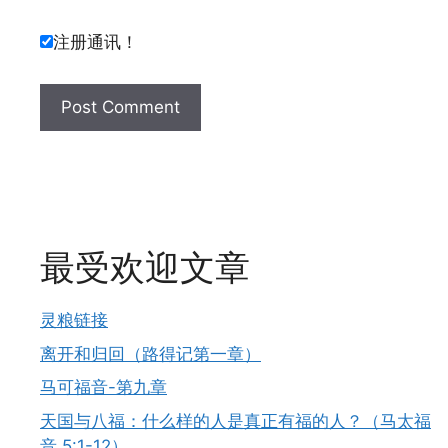
注册通讯！
最受欢迎文章
灵粮链接
离开和归回（路得记第一章）
马可福音-第九章
天国与八福：什么样的人是真正有福的人？（马太福
音 5:1-12）