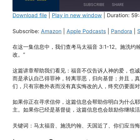
Episode
SUBSCRIBE
SHARE
Download file
|
Play in new window
|
Duration: 59
SHARE
Amazon
Apple Podcasts
Subscribe:
Amazon
|
Apple Podcasts
|
Pandora
|
S
Spotify
LINK
RSS FEED
在这一集信息中，我们查考马太福音 3:1-12。施洗
EMBED
改。”
这篇讲章帮助我们看见：福音不仅告诉人神的爱，也诚
而是承认自己得罪神，转离罪恶，归向基督；并且，真
们，只有宗教外表而没有真实悔改的人，终究仍要面对
如果你正在寻求信仰，这篇信息会帮助你明白为什么耶
主。如果你已经是基督徒，这篇信息也会鼓励你继续活
关键词：马太福音、施洗约翰、天国近了、你们应当悔