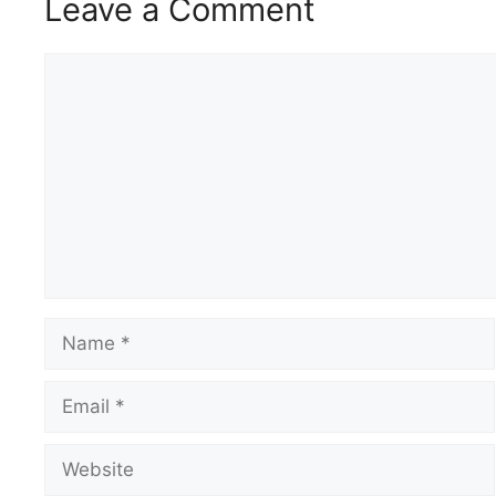
Leave a Comment
Comment
Name
Email
Website