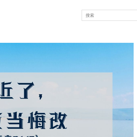
Search
for: