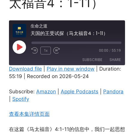
太福音4：1-11）
生命之道
天国的王受试探（马太福音4：1-11）
Play
1x
00:00
/
55:19
Episode
SUBSCRIBE
SHARE
Download file
|
Play in new window
|
Duration:
55:19
|
Recorded on 2026-05-24
SHARE
Amazon
Apple Podcasts
Pandora
Spotify
LINK
Subscribe:
Amazon
|
Apple Podcasts
|
Pandora
RSS FEED
|
Spotify
EMBED
查看本集详情页面
在这篇《马太福音》4:1-11的信息中，我们一起思想