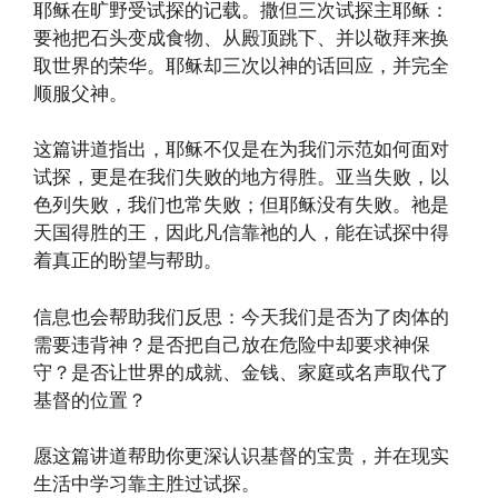
耶稣在旷野受试探的记载。撒但三次试探主耶稣：
要祂把石头变成食物、从殿顶跳下、并以敬拜来换
取世界的荣华。耶稣却三次以神的话回应，并完全
顺服父神。
这篇讲道指出，耶稣不仅是在为我们示范如何面对
试探，更是在我们失败的地方得胜。亚当失败，以
色列失败，我们也常失败；但耶稣没有失败。祂是
天国得胜的王，因此凡信靠祂的人，能在试探中得
着真正的盼望与帮助。
信息也会帮助我们反思：今天我们是否为了肉体的
需要违背神？是否把自己放在危险中却要求神保
守？是否让世界的成就、金钱、家庭或名声取代了
基督的位置？
愿这篇讲道帮助你更深认识基督的宝贵，并在现实
生活中学习靠主胜过试探。