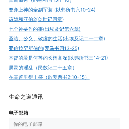
真葡萄树（约翰福音15:1-10）
要穿上神的全副军装 (以弗所书六10-24)
该隐和亚伯2(创世记四章)
七个神要作的事(出埃及记第六章)
圣洁、公义、敬虔的生活(出埃及记二十二章)
亚伯拉罕所信的(罗马书四13-25)
基督的爱是何等的长阔高深(以弗所书三14-21)
属灵的淫乱（民数记二十五章）
在基督里得丰盛（歌罗西书2:10-15）
生命之道通讯
电子邮箱