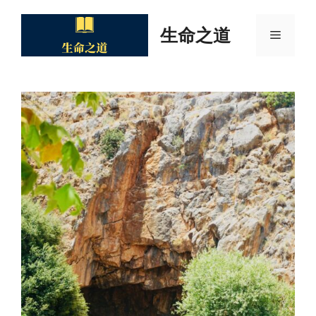
Skip
to
生命之道
Menu
content