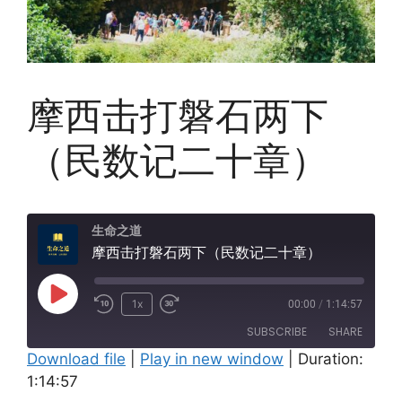
摩西击打磐石两下
（民数记二十章）
生命之道
摩西击打磐石两下（民数记二十章）
Play
1x
00:00
/
1:14:57
Episode
SUBSCRIBE
SHARE
Download file
|
Play in new window
|
Duration:
1:14:57
SHARE
Amazon
Apple Podcasts