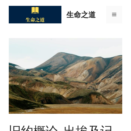
Skip
to
生命之道
Menu
content
旧约概论-出埃及记