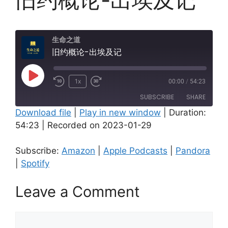
生命之道
旧约概论-出埃及记
Play
1x
00:00
/
54:23
Episode
SUBSCRIBE
SHARE
Download file
|
Play in new window
|
Duration:
54:23
|
Recorded on 2023-01-29
SHARE
Amazon
Apple Podcasts
Pandora
Spotify
LINK
Subscribe:
Amazon
|
Apple Podcasts
|
Pandora
RSS FEED
|
Spotify
EMBED
Leave a Comment
Comment