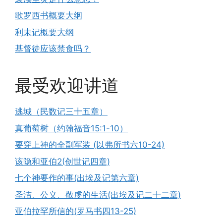
歌罗西书概要大纲
利未记概要大纲
基督徒应该禁食吗？
最受欢迎讲道
逃城（民数记三十五章）
真葡萄树（约翰福音15:1-10）
要穿上神的全副军装 (以弗所书六10-24)
该隐和亚伯2(创世记四章)
七个神要作的事(出埃及记第六章)
圣洁、公义、敬虔的生活(出埃及记二十二章)
亚伯拉罕所信的(罗马书四13-25)