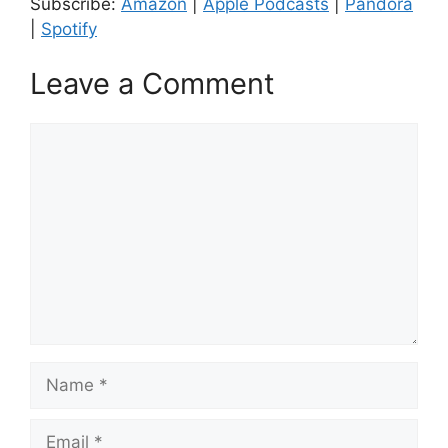
Subscribe:
Amazon
|
Apple Podcasts
|
Pandora
RSS FEED
|
Spotify
EMBED
Leave a Comment
Comment
Name
Email