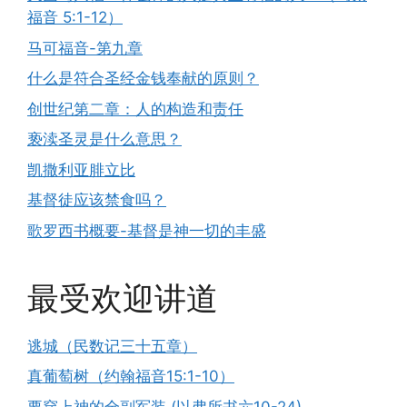
福音 5:1-12）
马可福音-第九章
什么是符合圣经金钱奉献的原则？
创世纪第二章：人的构造和责任
亵渎圣灵是什么意思？
凯撒利亚腓立比
基督徒应该禁食吗？
歌罗西书概要-基督是神一切的丰盛
最受欢迎讲道
逃城（民数记三十五章）
真葡萄树（约翰福音15:1-10）
要穿上神的全副军装 (以弗所书六10-24)