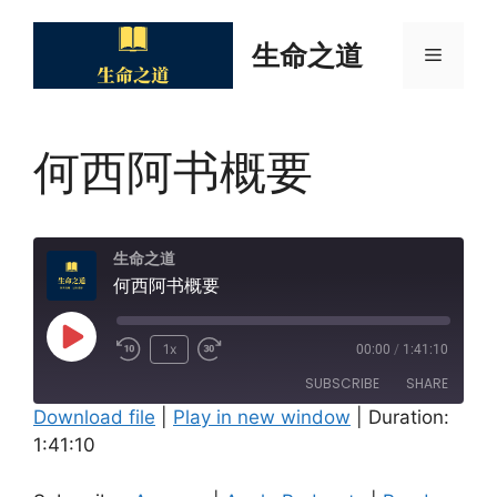
Skip
to
生命之道
Menu
content
何西阿书概要
生命之道
何西阿书概要
Play
1x
00:00
/
1:41:10
Episode
SUBSCRIBE
SHARE
Download file
|
Play in new window
|
Duration:
1:41:10
SHARE
Amazon
Apple Podcasts
Pandora
Spotify
LINK