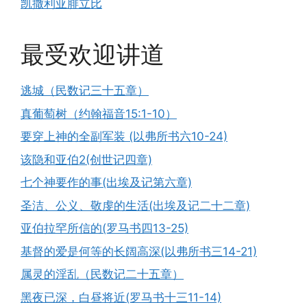
凯撒利亚腓立比
最受欢迎讲道
逃城（民数记三十五章）
真葡萄树（约翰福音15:1-10）
要穿上神的全副军装 (以弗所书六10-24)
该隐和亚伯2(创世记四章)
七个神要作的事(出埃及记第六章)
圣洁、公义、敬虔的生活(出埃及记二十二章)
亚伯拉罕所信的(罗马书四13-25)
基督的爱是何等的长阔高深(以弗所书三14-21)
属灵的淫乱（民数记二十五章）
黑夜已深，白昼将近(罗马书十三11-14)