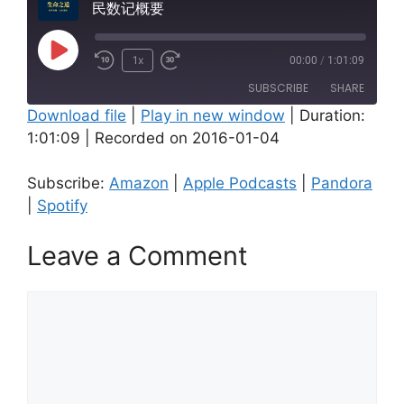
民数记概要
Play
1x
00:00
/
1:01:09
Episode
SUBSCRIBE
SHARE
Download file
|
Play in new window
|
Duration:
1:01:09
|
Recorded on 2016-01-04
SHARE
Amazon
Apple Podcasts
Pandora
Spotify
LINK
Subscribe:
Amazon
|
Apple Podcasts
|
Pandora
RSS FEED
|
Spotify
EMBED
Leave a Comment
Comment