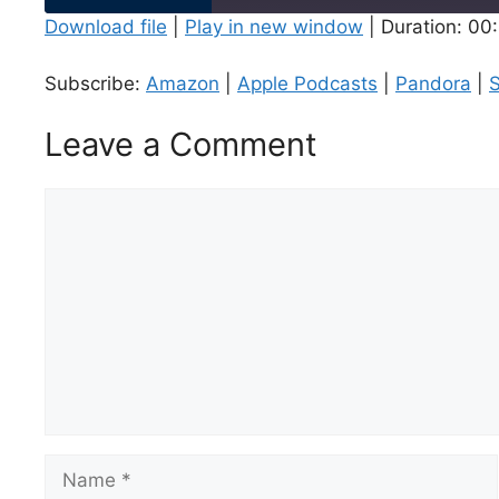
Download file
|
Play in new window
|
Duration: 00
SHARE
Amazon
Apple Podcasts
Subscribe:
Amazon
|
Apple Podcasts
|
Pandora
|
S
Spotify
LINK
Leave a Comment
RSS FEED
EMBED
Comment
Name