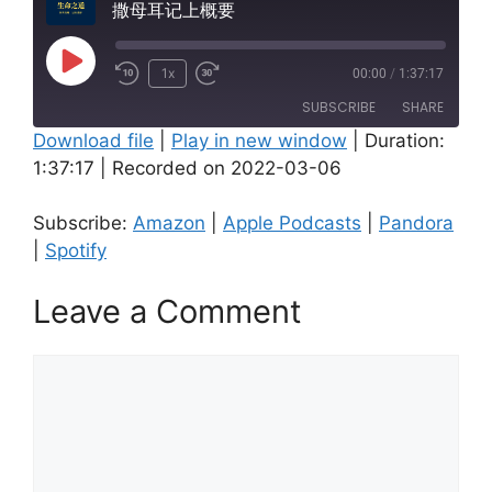
撒母耳记上概要
Play
1x
00:00
/
1:37:17
Episode
SUBSCRIBE
SHARE
Download file
|
Play in new window
|
Duration:
1:37:17
|
Recorded on 2022-03-06
SHARE
Amazon
Apple Podcasts
Pandora
Spotify
LINK
Subscribe:
Amazon
|
Apple Podcasts
|
Pandora
RSS FEED
|
Spotify
EMBED
Leave a Comment
Comment