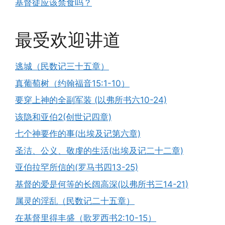
基督徒应该禁食吗？
最受欢迎讲道
逃城（民数记三十五章）
真葡萄树（约翰福音15:1-10）
要穿上神的全副军装 (以弗所书六10-24)
该隐和亚伯2(创世记四章)
七个神要作的事(出埃及记第六章)
圣洁、公义、敬虔的生活(出埃及记二十二章)
亚伯拉罕所信的(罗马书四13-25)
基督的爱是何等的长阔高深(以弗所书三14-21)
属灵的淫乱（民数记二十五章）
在基督里得丰盛（歌罗西书2:10-15）