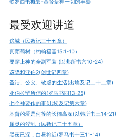
歌罗西书概要-基督是神一切的丰盛
最受欢迎讲道
逃城（民数记三十五章）
真葡萄树（约翰福音15:1-10）
要穿上神的全副军装 (以弗所书六10-24)
该隐和亚伯2(创世记四章)
圣洁、公义、敬虔的生活(出埃及记二十二章)
亚伯拉罕所信的(罗马书四13-25)
七个神要作的事(出埃及记第六章)
基督的爱是何等的长阔高深(以弗所书三14-21)
属灵的淫乱（民数记二十五章）
黑夜已深，白昼将近(罗马书十三11-14)