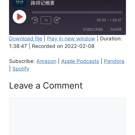
路得记概要
Play
1x
00:00
/
1:38:47
Episode
SUBSCRIBE
SHARE
Download file
|
Play in new window
|
Duration:
1:38:47
|
Recorded on 2022-02-08
SHARE
Amazon
Apple Podcasts
Pandora
Spotify
LINK
Subscribe:
Amazon
|
Apple Podcasts
|
Pandora
RSS FEED
|
Spotify
EMBED
Leave a Comment
Comment