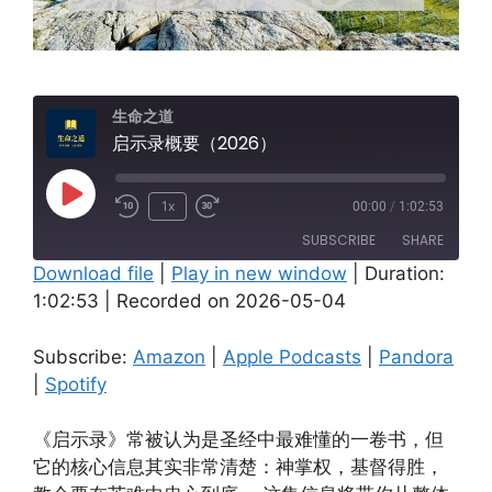
生命之道
启示录概要（2026）
Play
1x
00:00
/
1:02:53
Episode
SUBSCRIBE
SHARE
Download file
|
Play in new window
|
Duration:
1:02:53
|
Recorded on 2026-05-04
SHARE
Amazon
Apple Podcasts
Pandora
Spotify
LINK
Subscribe:
Amazon
|
Apple Podcasts
|
Pandora
RSS FEED
|
Spotify
EMBED
《启示录》常被认为是圣经中最难懂的一卷书，但
它的核心信息其实非常清楚：神掌权，基督得胜，