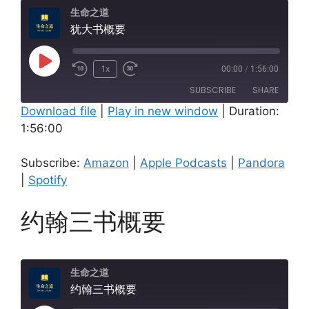
生命之道
犹大书概要
Play
1x
00:00
/
1:56:00
Episode
SUBSCRIBE
SHARE
Download file
|
Play in new window
|
Duration:
1:56:00
SHARE
Amazon
Apple Podcasts
Pandora
Spotify
LINK
Subscribe:
Amazon
|
Apple Podcasts
|
Pandora
RSS FEED
|
Spotify
EMBED
约翰三书概要
生命之道
约翰三书概要