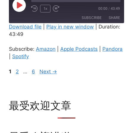
Play
1x
00:00
/
43:49
Episode
SUBSCRIBE
SHARE
Download file
|
Play in new window
|
Duration:
43:49
SHARE
Amazon
Apple Podcasts
Pandora
Spotify
LINK
Subscribe:
Amazon
|
Apple Podcasts
|
Pandora
RSS FEED
|
Spotify
EMBED
Page
Page
Page
1
2
…
6
Next
→
最受欢迎文章