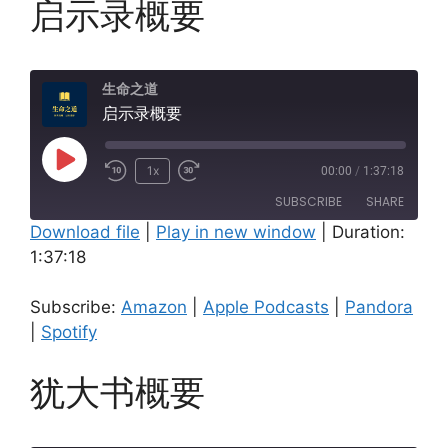
启示录概要
生命之道
启示录概要
Play
1x
00:00
/
1:37:18
Episode
SUBSCRIBE
SHARE
Download file
|
Play in new window
|
Duration:
1:37:18
SHARE
Amazon
Apple Podcasts
Pandora
Spotify
LINK
Subscribe:
Amazon
|
Apple Podcasts
|
Pandora
RSS FEED
|
Spotify
EMBED
犹大书概要