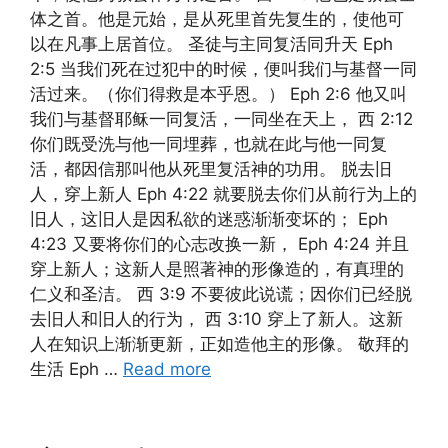
体之首。他是元始，是从死里首先复生的，使他可
以在凡事上居首位。 圣徒与主同复活同升天 Eph
2:5 当我们死在过犯中的时候，便叫我们与基督一同
活过来。（你们得救是本乎恩。） Eph 2:6 他又叫
我们与基督耶稣一同复活，一同坐在天上， 西 2:12
你们既受洗与他一同埋葬，也就在此与他一同复
活，都因信那叫他从死里复活神的功用。 脱去旧
人，穿上新人 Eph 4:22 就要脱去你们从前行为上的
旧人，这旧人是因私欲的迷惑渐渐变坏的； Eph
4:23 又要将你们的心志改换一新， Eph 4:24 并且
穿上新人；这新人是照著神的形像造的，有真理的
仁义和圣洁。 西 3:9 不要彼此说谎；因你们已经脱
去旧人和旧人的行为， 西 3:10 穿上了新人。这新
人在知识上渐渐更新，正如造他主的形像。 敬拜的
生活 Eph …
Read more