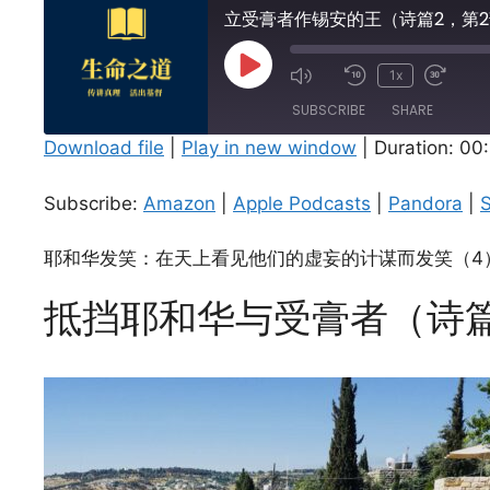
立受膏者作锡安的王（诗篇2，第
Play
1x
Episode
SUBSCRIBE
SHARE
Download file
|
Play in new window
|
Duration: 00
SHARE
Amazon
Subscribe:
Amazon
|
Apple Podcasts
|
Pandora
|
S
Spotify
LINK
RSS FEED
耶和华发笑：在天上看见他们的虚妄的计谋而发笑（4
EMBED
抵挡耶和华与受膏者（诗篇