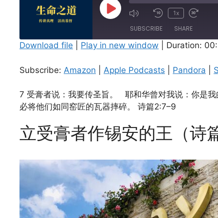
Play
1x
Episode
SUBSCRIBE
SHARE
Download file
|
Play in new window
|
Duration: 00
SHARE
Amazon
Subscribe:
Amazon
|
Apple Podcasts
|
Pandora
|
S
Spotify
LINK
RSS FEED
7 受膏者说：我要传圣旨。 耶和华曾对我说：你是我
EMBED
必将他们如同窑匠的瓦器摔碎。 诗篇2:7–9
立受膏者作锡安的王（诗篇