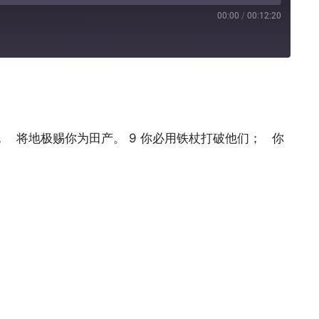
00:00
/
00:12:20
Pandora
， 将地极赐你为田产。 9 你必用铁杖打破他们； 你