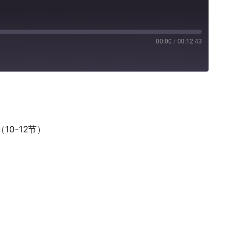
00:00
/
00:12:43
Pandora
10-12节）