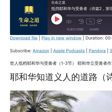
生命之道
抵挡耶和华与受膏者（诗篇2，第1
Play
1x
Episode
SUBSCRIBE
SHARE
Download file
|
Play in new window
|
Duration: 00
SHARE
Amazon
Subscribe:
Amazon
|
Apple Podcasts
|
Pandora
|
S
Spotify
LINK
RSS FEED
世人抵档耶和华与受膏者（1-3节） 耶和华立受膏者作王
EMBED
耶和华知道义人的道路（诗