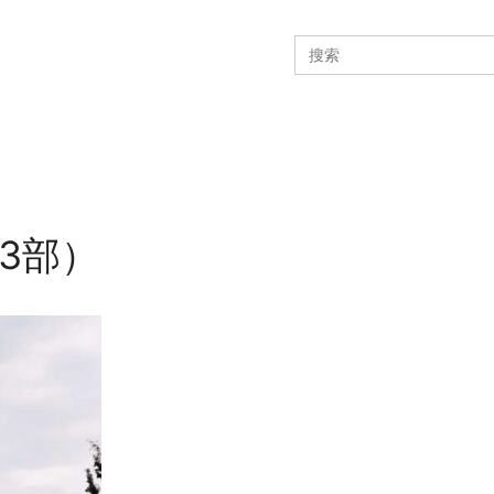
Search
for:
3部）