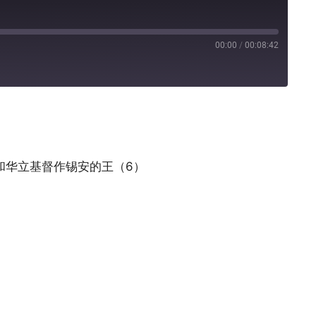
00:00
/
00:08:42
Pandora
和华立基督作锡安的王（6）