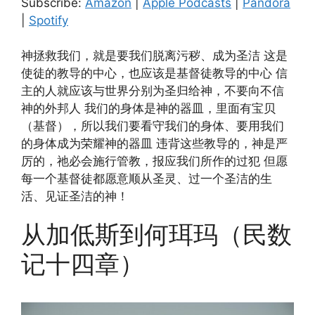
Subscribe:
Amazon
|
Apple Podcasts
|
Pandora
RSS FEED
|
Spotify
EMBED
神拯救我们，就是要我们脱离污秽、成为圣洁 这是
使徒的教导的中心，也应该是基督徒教导的中心 信
主的人就应该与世界分别为圣归给神，不要向不信
神的外邦人 我们的身体是神的器皿，里面有宝贝
（基督），所以我们要看守我们的身体、要用我们
的身体成为荣耀神的器皿 违背这些教导的，神是严
厉的，祂必会施行管教，报应我们所作的过犯 但愿
每一个基督徒都愿意顺从圣灵、过一个圣洁的生
活、见证圣洁的神！
从加低斯到何珥玛（民数
记十四章）