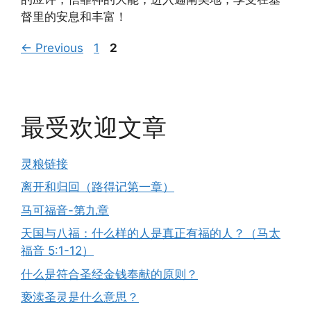
督里的安息和丰富！
Page
Page
←
Previous
1
2
最受欢迎文章
灵粮链接
离开和归回（路得记第一章）
马可福音-第九章
天国与八福：什么样的人是真正有福的人？（马太
福音 5:1-12）
什么是符合圣经金钱奉献的原则？
亵渎圣灵是什么意思？