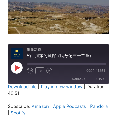
生命之道
约旦河东的试探（民数记三十二章）
Play
1x
00:00
/
48:51
Episode
SUBSCRIBE
SHARE
Download file
|
Play in new window
|
Duration:
48:51
SHARE
Amazon
Apple Podcasts
Pandora
Spotify
LINK
Subscribe:
Amazon
|
Apple Podcasts
|
Pandora
RSS FEED
|
Spotify
EMBED