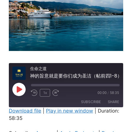
生命之道
神的旨意就是要你们成为圣洁（帖前四1-8）
Play
1x
00:00
/
58:35
Episode
SUBSCRIBE
SHARE
Download file
|
Play in new window
|
Duration:
58:35
SHARE
Amazon
Apple Podcasts
Pandora
Spotify
LINK