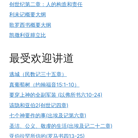
创世纪第二章：人的构造和责任
利未记概要大纲
歌罗西书概要大纲
凯撒利亚腓立比
最受欢迎讲道
逃城（民数记三十五章）
真葡萄树（约翰福音15:1-10）
要穿上神的全副军装 (以弗所书六10-24)
该隐和亚伯2(创世记四章)
七个神要作的事(出埃及记第六章)
圣洁、公义、敬虔的生活(出埃及记二十二章)
亚伯拉罕所信的(罗马书四13-25)