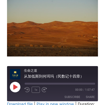
生命之道
从加低斯到何珥玛（民数记十四章）
Play
1x
00:00
/
1:07:47
Episode
SUBSCRIBE
SHARE
Download file
|
Play in new window
|
Duration: