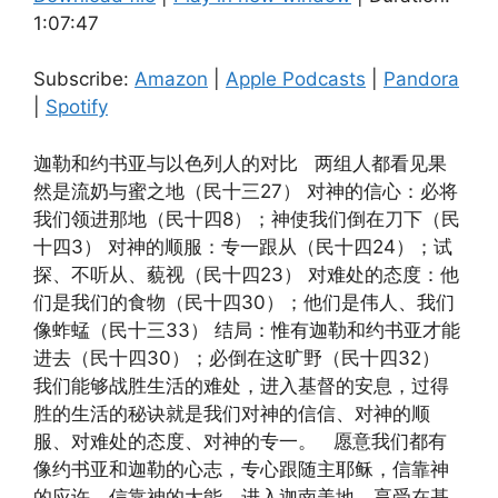
1:07:47
SHARE
Amazon
Apple Podcasts
Pandora
Spotify
LINK
Subscribe:
Amazon
|
Apple Podcasts
|
Pandora
RSS FEED
|
Spotify
EMBED
迦勒和约书亚与以色列人的对比 两组人都看见果
然是流奶与蜜之地（民十三27） 对神的信心：必将
我们领进那地（民十四8）；神使我们倒在刀下（民
十四3） 对神的顺服：专一跟从（民十四24）；试
探、不听从、藐视（民十四23） 对难处的态度：他
们是我们的食物（民十四30）；他们是伟人、我们
像蚱蜢（民十三33） 结局：惟有迦勒和约书亚才能
进去（民十四30）；必倒在这旷野（民十四32）
我们能够战胜生活的难处，进入基督的安息，过得
胜的生活的秘诀就是我们对神的信信、对神的顺
服、对难处的态度、对神的专一。 愿意我们都有
像约书亚和迦勒的心志，专心跟随主耶稣，信靠神
的应许，信靠神的大能，进入迦南美地，享受在基