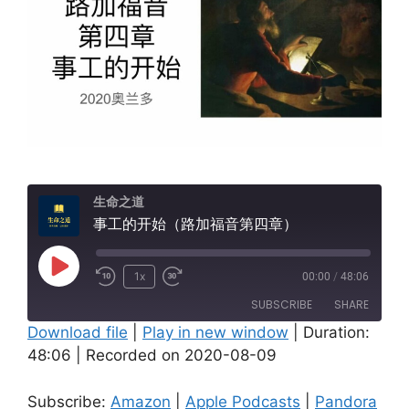
生命之道
事工的开始（路加福音第四章）
Play
1x
00:00
/
48:06
Episode
SUBSCRIBE
SHARE
Download file
|
Play in new window
|
Duration:
48:06
|
Recorded on 2020-08-09
SHARE
Amazon
Apple Podcasts
Pandora
Spotify
LINK
Subscribe:
Amazon
|
Apple Podcasts
|
Pandora