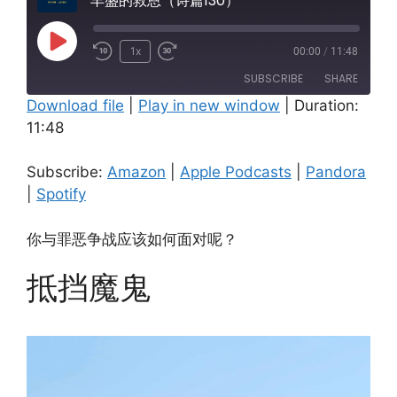
丰盛的救恩（诗篇130）
Play
1x
00:00
/
11:48
Episode
SUBSCRIBE
SHARE
Download file
|
Play in new window
|
Duration:
11:48
SHARE
Amazon
Apple Podcasts
Pandora
Spotify
LINK
Subscribe:
Amazon
|
Apple Podcasts
|
Pandora
RSS FEED
|
Spotify
EMBED
你与罪恶争战应该如何面对呢？
抵挡魔鬼