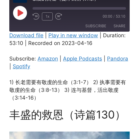
Play
1x
00:00
/
53:10
Episode
SUBSCRIBE
SHARE
Download file
|
Play in new window
|
Duration:
53:10
|
Recorded on 2023-04-16
SHARE
Amazon
Apple Podcasts
Pandora
Spotify
LINK
Subscribe:
Amazon
|
Apple Podcasts
|
Pandora
RSS FEED
|
Spotify
EMBED
1) 长老需要有敬虔的生命（3:1-7） 2) 执事需要有
敬虔的生命（3:8-13） 3) 连与基督，活出敬虔
（3:14-16）
丰盛的救恩（诗篇130）