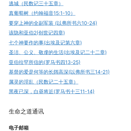
逃城（民数记三十五章）
真葡萄树（约翰福音15:1-10）
要穿上神的全副军装 (以弗所书六10-24)
该隐和亚伯2(创世记四章)
七个神要作的事(出埃及记第六章)
圣洁、公义、敬虔的生活(出埃及记二十二章)
亚伯拉罕所信的(罗马书四13-25)
基督的爱是何等的长阔高深(以弗所书三14-21)
属灵的淫乱（民数记二十五章）
黑夜已深，白昼将近(罗马书十三11-14)
生命之道通讯
电子邮箱