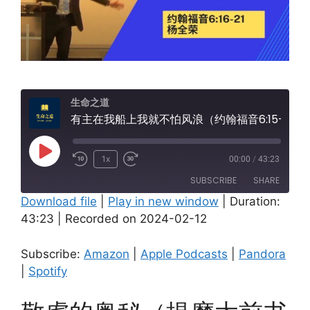
生命之道
有主在我船上我就不怕风浪（约翰福音6:15-21）
Play
1x
00:00
/
43:23
Episode
SUBSCRIBE
SHARE
Download file
|
Play in new window
|
Duration:
43:23
|
Recorded on 2024-02-12
SHARE
Amazon
Apple Podcasts
Pandora
Spotify
LINK
Subscribe:
Amazon
|
Apple Podcasts
|
Pandora
RSS FEED
|
Spotify
EMBED