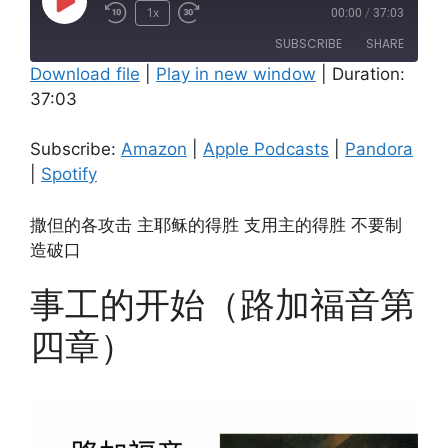
Play
1x
00:00
/
37:03
Episode
SUBSCRIBE
SHARE
Download file
|
Play in new window
|
Duration:
37:03
SHARE
Amazon
Apple Podcasts
Pandora
Spotify
LINK
Subscribe:
Amazon
|
Apple Podcasts
|
Pandora
RSS FEED
|
Spotify
EMBED
撒但的各攻击 主耶稣的得胜 支用主的得胜 不要制
造破口
事工的开始（路加福音第
四章）