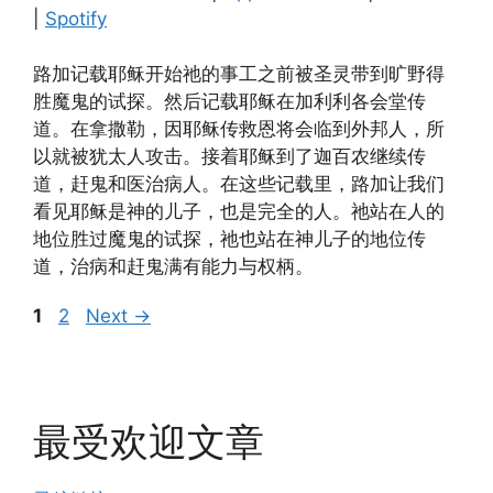
RSS FEED
|
Spotify
EMBED
路加记载耶稣开始祂的事工之前被圣灵带到旷野得
胜魔鬼的试探。然后记载耶稣在加利利各会堂传
道。在拿撒勒，因耶稣传救恩将会临到外邦人，所
以就被犹太人攻击。接着耶稣到了迦百农继续传
道，赶鬼和医治病人。在这些记载里，路加让我们
看见耶稣是神的儿子，也是完全的人。祂站在人的
地位胜过魔鬼的试探，祂也站在神儿子的地位传
道，治病和赶鬼满有能力与权柄。
Page
Page
1
2
Next
→
最受欢迎文章