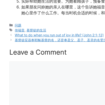
实际帮助她生活的需要。为她看顾孩子，预备食
如果朋友问妳她的亲人在哪里，这个告诉她福音
她心里作了什么工作。每当时机合适的时候，和
Categories
问题
Tags
传福音
,
基督徒的生活
What to do when you run out of joy in life? (John 2:1-12)
基督徒应该奉耶稣基督的名，还是奉圣父、圣子、圣灵的名受
Leave a Comment
Comment