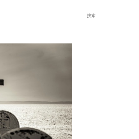
Search
for: