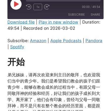
Play
1x
00:00
/
49:54
Episode
SUBSCRIBE
SHARE
Download file
|
Play in new window
|
Duration:
49:54
|
Recorded on 2026-03-02
SHARE
Amazon
Apple Podcasts
Pandora
Spotify
LINK
Subscribe:
Amazon
|
Apple Podcasts
|
Pandora
RSS FEED
|
Spotify
EMBED
开始
弟兄姊妹，请再次欢迎来到主日的敬拜，也欢迎我
们当中的青少年。我们是希望我们教会的孩子们跟
青少年，能够在教会成长的过程当中，有跟父母一
同敬拜神的经验和经历，好让我们的孩子成长到大
学、离开家了，他们会有印象，曾经与父母一同敬
拜神，而不是只有在整个教会的经历里面，都是跟