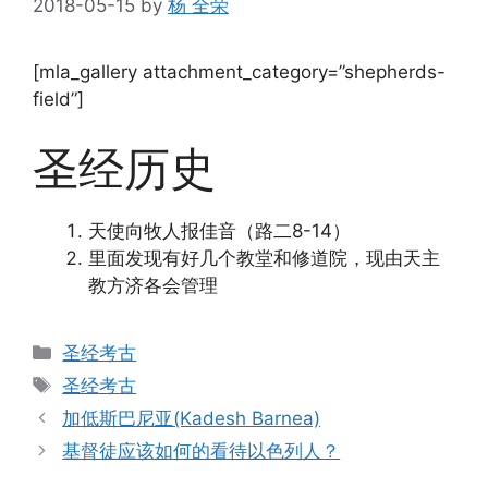
2018-05-15
by
杨 全荣
[mla_gallery attachment_category=”shepherds-
field”]
圣经历史
天使向牧人报佳音（路二8-14）
里面发现有好几个教堂和修道院，现由天主
教方济各会管理
Categories
圣经考古
Tags
圣经考古
加低斯巴尼亚(Kadesh Barnea)
基督徒应该如何的看待以色列人？