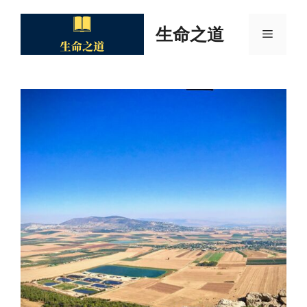
Skip
to
生命之道
Menu
content