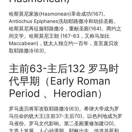
哈斯莫尼家族(Hasmonean)革命成功(167)。
Antiochus Epiphanes洗劫耶路撒冷和劫掠圣殿。
哈斯莫尼再征服耶路撒冷，重献圣殿(164)。两约之
间文学。哈斯莫尼王朝 (167-63，又称马加比
Maccabean)，犹太人独立约一百年，直至庞贝攻
取耶路撒冷(63)。
主前63-主后132 罗马时
代早期（Early Roman
Period 、Herodian）
罗马庞贝将军攻取耶路撒冷(63)。希律大帝成为罗
马任命的犹大王(主前37-主后70)。以色列地成为罗
马省份。罗马文代影响。第二圣殿重修加建(20)。
文质上发展，人心动盪期。耶稣出生、传道并死和