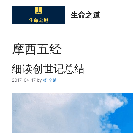
Skip
to
生命之道
content
摩西五经
细读创世记总结
2017-04-17
by
杨 全荣