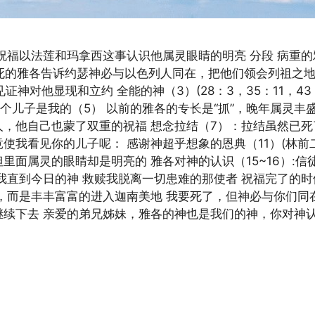
祝福以法莲和玛拿西这事认识他属灵眼睛的明亮 分段 病重的雅
将死的雅各告诉约瑟神必与以色列人同在，把他们领会列祖之地(2
~4):见证神对他显现和立约 全能的神（3）(28：3，35：11
个儿子是我的（5） 以前的雅各的专长是“抓”，晚年属灵丰
人，他自己也蒙了双重的祝福 想念拉结（7）：拉结虽然已死
我看见你的儿子呢： 感谢神超乎想象的恩典（11）(林前二9
里面属灵的眼睛却是明亮的 雅各对神的认识（15~16）:
我直到今日的神 救赎我脱离一切患难的那使者 祝福完了的时
救，而是丰丰富富的进入迦南美地 我要死了，但神必与你们同
继续下去 亲爱的弟兄姊妹，雅各的神也是我们的神，你对神