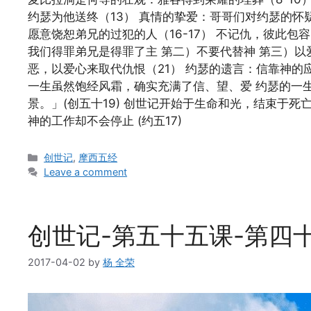
约瑟为他送终（13） 真情的挚爱：哥哥们对约瑟的怀疑
愿意饶恕弟兄的过犯的人（16-17） 不记仇，彼此包容，
我们得罪弟兄是得罪了主 第二）不要代替神 第三）以
恶，以爱心来取代仇恨（21） 约瑟的遗言：信靠神的应许
一生虽然饱经风霜，确实充满了信、望、爱 约瑟的一
景。」(创五十19) 创世记开始于生命和光，结束于死
神的工作却不会停止 (约五17)
Categories
创世记
,
摩西五经
Leave a comment
创世记-第五十五课-第四
2017-04-02
by
杨 全荣