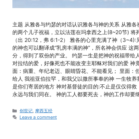
主题 从雅各与约瑟的对话认识雅各与神的关系 从雅各
的两个儿子祝福，立以法莲在玛拿西之上(8~20节) 
（出 20:12，弗 6:1-2） 雅各的心里充满了神（3
的神也可以翻译成“乳房丰满的神”，所名神会供应 这两
分，得到了双份的产业。 约瑟一生是把神的祝福带给
对拉结的爱，好像死也不能改变主耶稣对我们的爱 神竟使
面：病重、年纪老迈、眼睛昏花、不能看见； 里面：但
给人 我祖亚伯拉罕，和我父以撒所事奉的神 一生牧养
是你们寄居的地方 神对基督徒的目的:不止是仅仅得
永远与我们同在。 神的工人都要死去，神的工作却要
Categories
创世记
,
摩西五经
Leave a comment