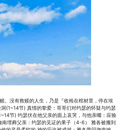
救赎。没有救赎的人生，乃是『收殓在棺材里，停在埃
(1~14节) 真情的挚爱：哥哥们对约瑟的怀疑与约瑟
(1~14节) 约瑟伏在他父亲的面上哀哭，与他亲嘴：应验
迦南埋葬父亲：约瑟的见证的果子（4-6） 雅各被搬到
为他的灵是柔软的 神的应许被成就：雅各带回迦南地，