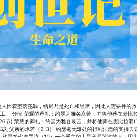
明人因着堕落犯罪，结局乃是死亡和黑暗，因此人需要神的
。 分段 荣耀的葬礼：约瑟为雅各哀苦，并将他葬在麦比拉洞
22~26节) 荣耀的葬礼：约瑟为雅各哀苦，并将他葬在麦比拉洞
成对父亲的承若（2-3） 约瑟毫无难处的得到法老的支持去
） 约瑟第七次哭泣（10）一个爱主的人是容易哭泣的人，因