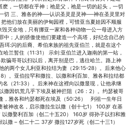
能作甚麽，一切都在乎神；祂是父，祂是一切的起头，一切
一切 三、雅各的神──认识圣灵是灵神──神在圣灵里对
，把他们放在美丽的伊甸园裡，可惜亚当夏娃因不顺服
水来毁灭全地，只有挪亚一家和各种动物一公一母进入方
在罪中；人的骄傲使他们要建造一个高塔，好纪念自己的
的吾珥:闪的后裔、希伯来族的祖先亚伯兰，就是在这个
哈兰暂住（11:31） 示剑:亚伯兰进入迦南的第一站，
雅各欺骗哥哥以扫以后，离开别是巴，逃往哈兰。路上神
的两个女儿利亚和拉结为妻（29:15-28）。后来他心
:18）。亚伯拉罕和撒拉、以撒和利百加、雅各和拉结都
名（21:33）。后来神在这裡向以撒显现，让他承继
）。以撒因饥荒几乎下埃及被神拦阻（26：2）。约瑟被哥
，雅各和约瑟都死在埃及（50:26） 列祖一生年日
夫妻被神改名，启示撒拉生以撒（创十七1） 100岁 在基
 以撒娶利百加（创二十五20） 160岁 得孙子以扫和雅
以撒 – 创二十二 37岁 撒拉127岁死（创二十三1）