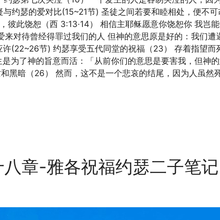
与约瑟的爱对比(15~21节) 圣徒之间若要和睦相处，便不
彼此饶恕（西 3:13·14） 相信主耶稣愿意你饶恕你 我岂能
爱来对待曾经得罪过我们的人 但神的意思原是好的：我们遭
(22~26节) 约瑟享受五代同堂的祝福（23） 存着指望而
生是为了神的旨意而活：「从前你们的意思是要害我，但神
亡和黑暗（26） 然而，这不是一个悲哀的结尾，因为人虽然死
十八章-雅各祝福约瑟二子笔记