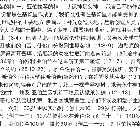
、雅各的神 一、亚伯拉罕的神──认识神是父神──我自己不
一切都是在基督里作成的，我们也惟有在基督里才能承受神的
创世记中的主要地方 伊甸园：神先创造天地，然后创造人类
，使全人类都陷于罪中。隔了多年，罪恶猖狂蔓延，神就用洪
上（8:4） 巴别:人总不能从经验中得到教训，又再次浸淫
他们的口音，使他们分散到世界各地（11:8-9） 迦勒底
莱和罗得离开吾珥，沿肥沃的幼发拉底河向迦南前进。他们途中在
（34章） 伯特利:亚伯兰在这里筑了第二座坛（12：7）。
约（28:10-22）。雅各住在哈兰，服事舅父拉班，娶了他
） 希伯伦:亚伯拉罕往希伯希伯伦迁移，在这裡落地生根（13
米勒起誓,得会别是巴的井，栽上一棵垂丝柳树，求告永生神的
重挖这井。 埃及:亚伯兰因饥荒下埃及认撒莱为妹（12：13
带领埃及渡过饥荒。雅各因饥荒差遣儿子们下埃及和爱子重逢
（创十六3） 86岁 生以实玛利（创十六16） 99岁 行割礼，
（创二十二） 137岁 撒拉死在希伯伦（创二十三1） 140岁
出生，亞伯拉罕100岁，撒拉90岁（创二十一5） ？ 亚伯拉罕献