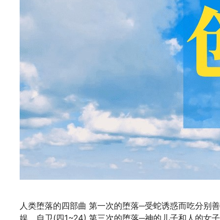
人类堕落的四部曲 第一次的堕落─受蛇诱惑而吃分别善
娱、自卫(四1~24) 第三次的堕落─神的儿子和人的