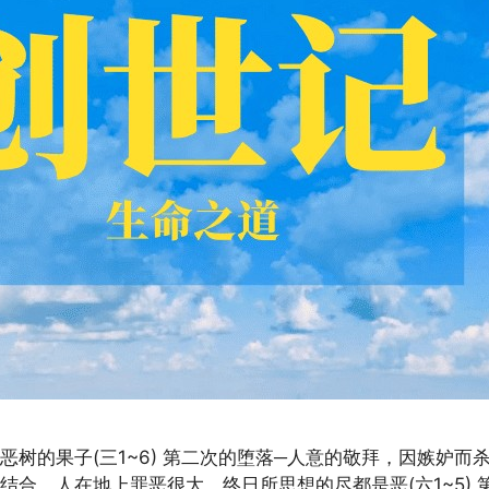
恶树的果子(三1~6) 第二次的堕落─人意的敬拜，因嫉妒
女子结合，人在地上罪恶很大，终日所思想的尽都是恶(六1~5