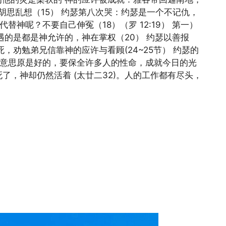
可胡思乱想（15） 约瑟第八次哭：约瑟是一个不记仇，
代替神呢？不要自己伸冤（18）（罗 12:19） 第一）
遇的是都是神允许的，神在掌权（20） 约瑟以善报
死，劝勉弟兄信靠神的应许与看顾(24~25节） 约瑟的
的意思原是好的，要保全许多人的性命，成就今日的光
了，神却仍然活着 (太廿二32)。人的工作都有尽头，