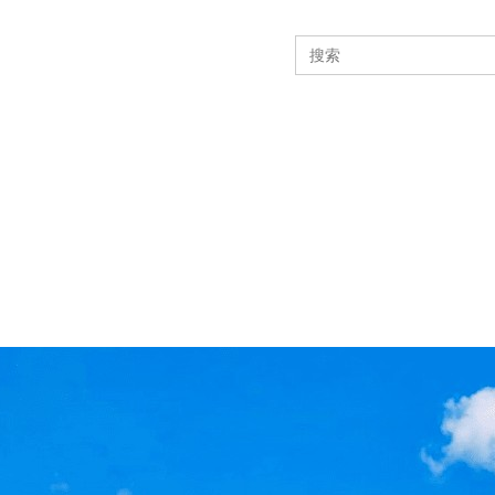
Search
for: