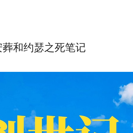
安葬和约瑟之死笔记