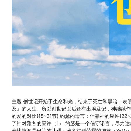
主题 创世记开始于生命和光，结束于死亡和黑暗；表
及』的人生。所以创世记以后还有出埃及记，神继续作工
的爱的对比(15~21节) 约瑟的遗言：信靠神的应许(
了神对雅各的应许（1） 约瑟是一个信守诺言，尽力达
麦比拉洞是何等的壮观：雅各得到荣耀的埋葬（8-10