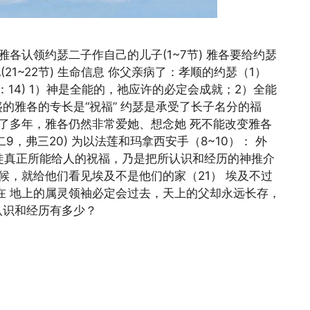
各认领约瑟二子作自己的儿子(1~7节) 雅各要给约瑟
1~22节) 生命信息 你父亲病了：孝顺的约瑟（1）
，43：14) 1）神是全能的，祂应许的必定会成就；2）全能
盛的雅各的专长是“祝福” 约瑟是承受了长子名分的福
了多年，雅各仍然非常爱她、想念她 死不能改变雅各
，弗三20) 为以法莲和玛拿西安手（8~10）： 外
信徒真正所能给人的祝福，乃是把所认识和经历的神推介
候，就给他们看见埃及不是他们的家（21） 埃及不过
在 地上的属灵领袖必定会过去，天上的父却永远长存，
认识和经历有多少？