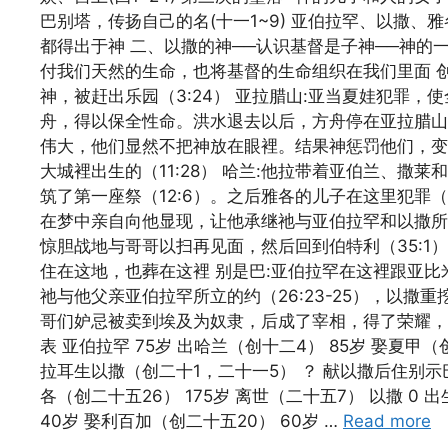
巴别塔，传扬自己的名(十一1~9) 亚伯拉罕、以撒
都得出于神 二、以撒的神──认识基督是子神──神的
付我们天然的生命，也将基督的生命组织在我们里面 
神，被赶出乐园（3:24） 亚拉腊山:亚当夏娃犯罪
舟，得以保全性命。洪水退去以后，方舟停在亚拉腊山
伟大，他们显然不把神放在眼裡。结果神惩罚他们，变乱
大城裡出生的（11:28） 哈兰:他拉带着亚伯兰、撒
筑了第一座祭（12:6）。之后雅各的儿子在这里犯罪
在梦中亲自向他显现，让他承继祂与亚伯拉罕和以撒所立的
惊胆战地与哥哥以扫再见面，然后回到伯特利（35:1
住在这地，也葬在这裡 别是巴:亚伯拉罕在这裡跟亚比
祂与他父亲亚伯拉罕所立的约（26:23-25），以撒
哥们妒忌被卖到埃及为奴隶，后成了宰相，得了荣耀，
表 亚伯拉罕 75岁 出哈兰（创十二4） 85岁 娶夏甲
拉耳生以撒（创二十1，二十一5） ？ 献以撒后住别示巴
各（创二十五26） 175岁 离世（二十五7） 以撒 0 
40岁 娶利百加（创二十五20） 60岁 …
Read more