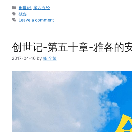
Categories
创世记
,
摩西五经
Tags
概要
Leave a comment
创世记-第五十章-雅各的
2017-04-10
by
杨 全荣