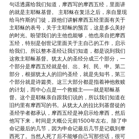
句话透露给我们知道，摩西写的摩西五经，里面讲
的就是主耶稣基督。 主耶稣在复活之后，亲自显现
给马忤斯的门徒，跟他们讲解摩西五经里面有关于
主耶稣的表号，关于主耶稣的预言，这是多么美好
的时光。盼望我们的主他也能够，他也亲自把摩西
五经，特别是创世记里面关于主自己的工作，启示
给我们。所以整本圣经让我们知道，都是说到我们
这救主耶稣基督。犹太人的圣经分成三个部分，一
个部分是摩西五经就是创、出、利、民、申。第二
部分，根据犹太人的旧约圣经，就是先知书，第三
个部分就是诗篇类。这三大部分都是指着神他救赎
的计划，而中心点是一个救赎主——就是耶稣基
督。这个是耶稣亲自跟我们说的，所以我们知道在
旧约里有摩西写的书。从犹太人的拉比到基督徒的
圣经学者都承认，摩西五经是神启示给摩西，然后
他写下来，时间是大概公元前1500年左右。除了申
命记最后的几节，因为申命记最后几节是记载到摩
西死了。当然人死了后不能够自己写那些话，很可