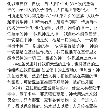
化以求自存、自娱、自卫(四1~24) 第三次的堕落─
神的儿子和人的女子结合，人在地上罪恶很大，终
日所思想的尽都是恶(六1~5) 第四次的堕落─人联合
起来背叛神，用砖当石头，建造巴别塔，传扬自己
的名(十一1~9) 亚伯拉罕、以撒、雅各的神 一、亚
伯拉罕的神──认识神是父神──我自己不能作甚麽，
一切都在乎神；祂是父，祂是一切的起头，一切都
得出于神 二、以撒的神──认识基督是子神──神的
一切都是在基督里作成的，我们也惟有在基督里才
能承受神的一切 三、雅各的神──认识圣灵是灵神
──神在圣灵里对付我们天然的生命，也将基督的生
命组织在我们里面 创世记中的主要地方 伊甸园：神
先创造天地，然后创造人类，把他们放在美丽的伊
甸园裡，可惜亚当夏娃因不顺服神，被赶出乐园
（3:24） 亚拉腊山:亚当夏娃犯罪，使全人类都陷于
罪中。隔了多年，罪恶猖狂蔓延，神就用洪水来毁
灭全地，只有挪亚一家和各种动物一公一母进入方
舟，得以保全性命。洪水退去以后，方舟停在亚拉