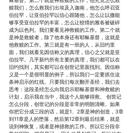
稣基督。第二个就是神救赎的工作，他究竟怎么救
赎我们，怎么救我们出埃及入迦南，他怎么呼召亚
伯拉罕，让亚伯拉罕以信心跟随他，怎么让以撒能
够享受亚伯拉罕的丰富，怎么让狡猾的雅各被破碎
成为以色列。我们要看见神救赎的工作。第二个就
是神是救赎者，除了他本身还有耶稣基督，这就是
他救赎的工作。第三就是有一班的人，从旧约里
面，我们就看见因信称义的真理，信心之父就是亚
伯拉罕。几乎新约所有主要的真理，我们都可以在
旧约找到，其实都可以在创世记里面找到。因信称
义是一个是很明显的例子，所以我们一定要抓住这
条神启示的红线。只要我们每次翻开圣经，我们去
思考：这段圣经怎么向我启示耶稣基督和神救赎的
计划，启示我在当中，我这个人能够得救。 创世记
怎么分段，创世记的分段是非常的明朗清晰。如果
你把它分成三段的话，就是1、2章是神的创造，3章
到11章是人的堕落，然后第12章到最后结果，就是
说到神恢复，或者是神拯救的工作。所以它分段非