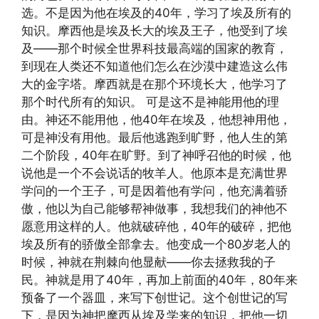
选。不是因为他在埃及的40年，学习了埃及所有的
知识。摩西他是埃及长大的埃及王子，他受到了埃
及——那个时候全世界科技最高端的国家的教育，
到现在人类还不知道他们怎么在沙漠中建造这么伟
大的金字塔。摩西就是在那个环境长大，他学习了
那个时代所有的知识。 可是这不是神能用他的理
由。神还不能用他，他40年在埃及，他想神用他，
可是神没有用他。最后他逃跑到旷野，他人生的第
二个阶段，40年在旷野。到了神呼召他的时候，他
说他是一个不会说话的牧羊人。他原本是充满世界
学问的一个王子，可是因着他有学问，他充满着骄
傲，他以为自己能够帮神做事，我想我们的神他不
愿意用这样的人。他就破碎他，40年的破碎，把他
埃及所有的骄傲全部拿去。他变成一个80岁老人的
时候，神就在荆棘向他显献——你去拯救我的子
民。神就是用了40年，再加上前面的40年，80年来
预备了一个器皿，来写下创世记。这个创世记的写
下，是因为神把摩西从埃及学来的知识，把他一切