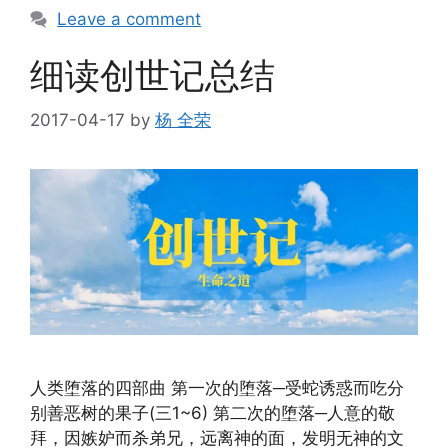
Leave a comment
细读创世记总结
2017-04-17
by
杨 全荣
人类堕落的四部曲 第一次的堕落─受蛇诱惑而吃分
别善恶树的果子(三1~6) 第二次的堕落─人意的敬
拜，因嫉妒而杀弟兄，远离神的面，发明无神的文