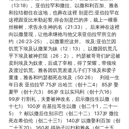
（13:18）。亚伯拉罕和撒拉、以撒和利百加、雅各
和拉结都住在这地，也葬在这裡 别是巴:亚伯拉罕在
这裡跟亚比米勒起誓,得会别是巴的井，栽上一棵垂
丝柳树，求告永生神的名（21:33）。后来神在这裡
向以撒显现，让他承继祂与他父亲亚伯拉罕所立的
约（26:23-25），以撒重挖这井。 埃及:亚伯兰因
饥荒下埃及认撒莱为妹（12：13）。以撒因饥荒几
乎下埃及被神拦阻（26：2）。约瑟被哥哥们妒忌被
卖到埃及为奴隶，后成了宰相，得了荣耀，带领埃
及渡过饥荒。雅各因饥荒差遣儿子们下埃及和爱子
重逢，雅各和约瑟都死在埃及（50:26） 列祖一生
年日表 亚伯拉罕 75岁 出哈兰（创十二4） 85岁 娶
夏甲（创十六3） 86岁 生以实玛利（创十六16）
99岁 行割礼，夫妻被神改名，启示撒拉生以撒（创
十七1） 100岁 在基拉耳生以撒（创二十1，二十一
5） ？ 献以撒后住别示巴（创二十二） 137岁 撒拉
死在希伯伦（创二十三1） 140岁 以撒娶利百加（创
二十五20） 160岁 得孙子以扫和雅各（创二十五