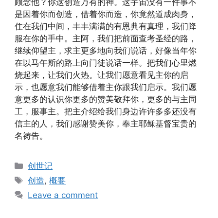
顾念他？你这创造万有的神。这宇宙没有一件事不
是因着你而创造，借着你而造，你竟然道成肉身，
住在我们中间，丰丰满满的有恩典有真理，我们降
服在你的手中。主阿，我们把前面查考圣经的路，
继续仰望主，求主更多地向我们说话，好像当年你
在以马午斯的路上向门徒说话一样。把我们心里燃
烧起来，让我们火热。让我们愿意看见主你的启
示，也愿意我们能够借着主你跟我们启示。我们愿
意更多的认识你更多的赞美敬拜你，更多的与主同
工，服事主。把主介绍给我们身边许许多多还没有
信主的人，我们感谢赞美你，奉主耶稣基督宝贵的
名祷告。
Categories
创世记
Tags
创造
,
概要
Leave a comment