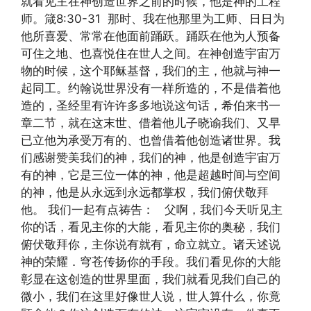
就看见主在神创造世界之前的时候，他是神的工程
师。箴8:30-31 那时、我在他那里为工师、日日为
他所喜爱、常常在他面前踊跃。踊跃在他为人预备
可住之地、也喜悦住在世人之间。在神创造宇宙万
物的时候，这个耶稣基督，我们的主，他就与神一
起同工。约翰说世界没有一样所造的，不是借着他
造的，圣经里有许许多多地说这句话，希伯来书一
章二节，就在这末世、借着他儿子晓谕我们、又早
已立他为承受万有的、也曾借着他创造诸世界。我
们感谢赞美我们的神，我们的神，他是创造宇宙万
有的神，它是三位一体的神，他是超越时间与空间
的神，他是从永远到永远都掌权，我们俯伏敬拜
他。 我们一起有点祷告： 父啊，我们今天听见主
你的话，看见主你的大能，看见主你的奥秘，我们
俯伏敬拜你，主你说有就有，命立就立。诸天述说
神的荣耀．穹苍传扬你的手段。我们看见你的大能
彰显在这创造的世界里面，我们就看见我们自己的
微小，我们在这里好像世人说，世人算什么，你竟