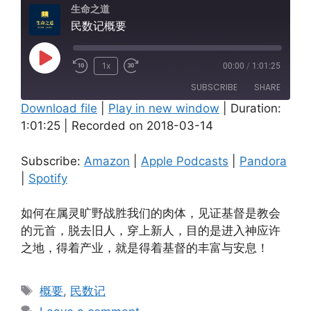
生命之道
民数记概要
Play
1x
00:00
/
1:01:25
Episode
SUBSCRIBE
SHARE
Download file
|
Play in new window
|
Duration:
1:01:25
|
Recorded on 2018-03-14
SHARE
Amazon
Apple Podcasts
Pandora
Spotify
LINK
Subscribe:
Amazon
|
Apple Podcasts
|
Pandora
RSS FEED
|
Spotify
EMBED
如何在属灵旷野战胜我们的肉体，见证基督是教会
的元首，脱去旧人，穿上新人，目的是进入神应许
之地，得着产业，就是得着基督的丰富与安息！
Tags
概要
,
民数记