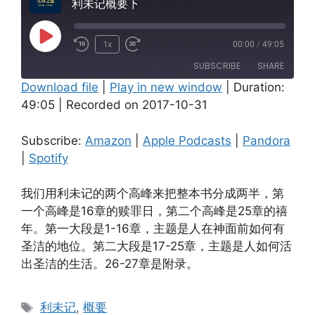
利未记概要下
Play
1x
00:00
/
49:05
Episode
SUBSCRIBE
SHARE
Download file
|
Play in new window
|
Duration:
49:05
|
Recorded on 2017-10-31
SHARE
Amazon
Apple Podcasts
Pandora
Spotify
LINK
Subscribe:
Amazon
|
Apple Podcasts
|
Pandora
RSS FEED
|
Spotify
EMBED
我们用利未记的两个高峰来把整本书分成两半，第
一个高峰是16章的赎罪日，第二个高峰是25章的禧
年。第一大段是1-16章，主题是人在神面前如何有
圣洁的地位。第二大段是17-25章，主题是人如何活
出圣洁的生活。26-27章是附录。
Tags
利未记
,
概要