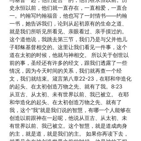
与基督一起，他们是合一的，他们在永恒以前。历
史永恒以前，他们就一直存在，一直相爱，一直合
一。约翰写约翰福音，他也写了一封情书——约翰
一书，她告诉我们，论到从起初原有的生命之道、
就是我们所听见所看见、亲眼看过、亲手摸过的。
这个道他说，我跳去第三节，我们乃是与父并他儿
子耶稣基督相交的。这里让我们看见一件事，这个
道在太初的时候，他就与神相交。 所以关于创世以
前的事，圣经还有许多的经文，跟我们透露了一些
情况，因为今天时间的关系，我们就再查一个经
文，我们就结束。箴言第八章22-23，在耶和华造化
的起头、在太初创造万物之先、就有了我。8:23
从亘古、从太初、未有世界以前、我已被立。 在耶
和华造化的起头、在太初创造万物之先、就有了
我，这个“我”就是我们说的智慧，有哪一个人能够在
创造以前跟神在一起呢，他说从亘古、从太初、未
有世界以前、我已被立。这个智慧，就是道成肉身
的主，就是道，就是我们的主。 如果你再读下去，