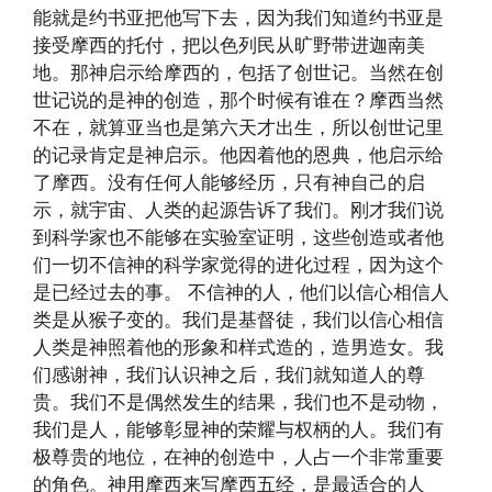
能就是约书亚把他写下去，因为我们知道约书亚是
接受摩西的托付，把以色列民从旷野带进迦南美
地。那神启示给摩西的，包括了创世记。当然在创
世记说的是神的创造，那个时候有谁在？摩西当然
不在，就算亚当也是第六天才出生，所以创世记里
的记录肯定是神启示。他因着他的恩典，他启示给
了摩西。没有任何人能够经历，只有神自己的启
示，就宇宙、人类的起源告诉了我们。刚才我们说
到科学家也不能够在实验室证明，这些创造或者他
们一切不信神的科学家觉得的进化过程，因为这个
是已经过去的事。 不信神的人，他们以信心相信人
类是从猴子变的。我们是基督徒，我们以信心相信
人类是神照着他的形象和样式造的，造男造女。我
们感谢神，我们认识神之后，我们就知道人的尊
贵。我们不是偶然发生的结果，我们也不是动物，
我们是人，能够彰显神的荣耀与权柄的人。我们有
极尊贵的地位，在神的创造中，人占一个非常重要
的角色。神用摩西来写摩西五经，是最适合的人