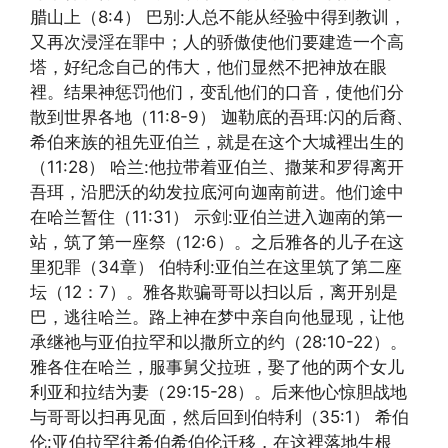
腊山上（8:4） 巴别:人总不能从经验中得到教训，
又再次浸淫在罪中；人的骄傲使他们要建造一个高
塔，好纪念自己的伟大，他们显然不把神放在眼
裡。结果神惩罚他们，变乱他们的口音，使他们分
散到世界各地（11:8-9） 迦勒底的吾珥:闪的后裔、
希伯来族的祖先亚伯兰，就是在这个大城裡出生的
（11:28） 哈兰:他拉带着亚伯兰、撒莱和罗得离开
吾珥，沿肥沃的幼发拉底河向迦南前进。他们途中
在哈兰暂住（11:31） 示剑:亚伯兰进入迦南的第一
站，筑了第一座祭（12:6）。之后雅各的儿子在这
里犯罪（34章） 伯特利:亚伯兰在这里筑了第二座
坛（12：7）。雅各欺骗哥哥以扫以后，离开别是
巴，逃往哈兰。路上神在梦中亲自向他显现，让他
承继祂与亚伯拉罕和以撒所立的约（28:10-22）。
雅各住在哈兰，服事舅父拉班，娶了他的两个女儿
利亚和拉结为妻（29:15-28）。后来他心惊胆战地
与哥哥以扫再见面，然后回到伯特利（35:1） 希伯
伦:亚伯拉罕往希伯希伯伦迁移，在这裡落地生根