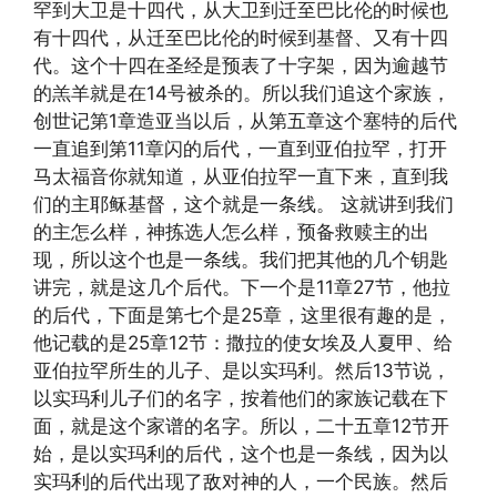
罕到大卫是十四代，从大卫到迁至巴比伦的时候也
有十四代，从迁至巴比伦的时候到基督、又有十四
代。这个十四在圣经是预表了十字架，因为逾越节
的羔羊就是在14号被杀的。所以我们追这个家族，
创世记第1章造亚当以后，从第五章这个塞特的后代
一直追到第11章闪的后代，一直到亚伯拉罕，打开
马太福音你就知道，从亚伯拉罕一直下来，直到我
们的主耶稣基督，这个就是一条线。 这就讲到我们
的主怎么样，神拣选人怎么样，预备救赎主的出
现，所以这个也是一条线。我们把其他的几个钥匙
讲完，就是这几个后代。下一个是11章27节，他拉
的后代，下面是第七个是25章，这里很有趣的是，
他记载的是25章12节：撒拉的使女埃及人夏甲、给
亚伯拉罕所生的儿子、是以实玛利。然后13节说，
以实玛利儿子们的名字，按着他们的家族记载在下
面，就是这个家谱的名字。所以，二十五章12节开
始，是以实玛利的后代，这个也是一条线，因为以
实玛利的后代出现了敌对神的人，一个民族。然后