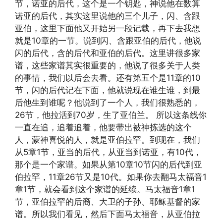
节，诺亚的后代，这个是一个钥匙，神说他在数算
诺亚的后代，其实这里说他的三个儿子，闪、含跟
亚伯，这里下面他又开始另一段记载，再下去我想
就是10章的一节。说到闪、含跟亚伯的后代，他说
闪的后代，含的后代和亚伯的后代。这里讲很多家
谱，这些家谱其实很重要的，他说了很多关于人类
的事情，我们以后会去看。还有第五个是11章的10
节，闪的后代记在下面，他就说现在谁生谁，到最
后他生到谁呢？他说到了一个人，我们很熟悉的，
26节，他拉活到70岁，生了亚伯兰。 所以这条线你
一直在追，追着追着，他要带出被神拣选的这个
人，蒙神喜悦的人，就是亚伯拉罕。到现在，我们
从5章1节，亚当的后代，从亚当到诺亚，有10代，
那个是一个家谱。如果从第10章10节闪的后代到亚
伯拉罕，11章26节又是10代。如果你去翻马太福音1
章1节，就会看到这个家谱的延续。马太福音1章1
节，亚伯拉罕的后裔、大卫的子孙、耶稣基督的家
谱。所以我们看见，然后下面马太福音，从亚伯拉