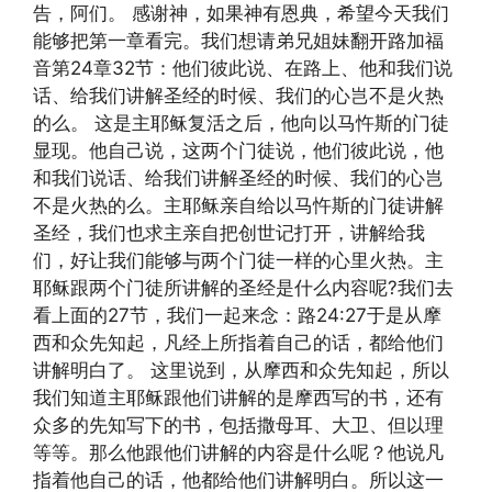
告，阿们。 感谢神，如果神有恩典，希望今天我们
能够把第一章看完。我们想请弟兄姐妹翻开路加福
音第24章32节：他们彼此说、在路上、他和我们说
话、给我们讲解圣经的时候、我们的心岂不是火热
的么。 这是主耶稣复活之后，他向以马忤斯的门徒
显现。他自己说，这两个门徒说，他们彼此说，他
和我们说话、给我们讲解圣经的时候、我们的心岂
不是火热的么。主耶稣亲自给以马忤斯的门徒讲解
圣经，我们也求主亲自把创世记打开，讲解给我
们，好让我们能够与两个门徒一样的心里火热。主
耶稣跟两个门徒所讲解的圣经是什么内容呢?我们去
看上面的27节，我们一起来念：路24:27于是从摩
西和众先知起，凡经上所指着自己的话，都给他们
讲解明白了。 这里说到，从摩西和众先知起，所以
我们知道主耶稣跟他们讲解的是摩西写的书，还有
众多的先知写下的书，包括撒母耳、大卫、但以理
等等。那么他跟他们讲解的内容是什么呢？他说凡
指着他自己的话，他都给他们讲解明白。所以这一